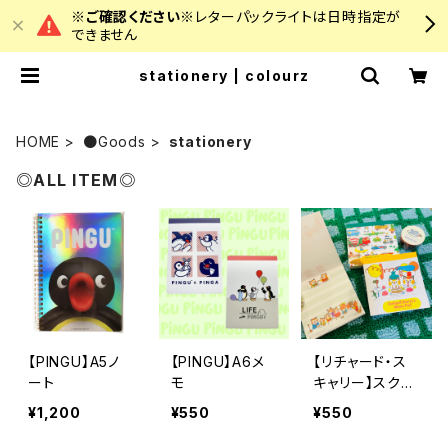
※ご確認ください※
レターパックライトは日時指定が
できません
stationery | colourz
HOME
●Goods
stationery
◎ALL ITEM◎
【PINGU】A5ノ
【PINGU】A6メ
【リチャード・ス
ート
モ
キャリー】スクエ
アメモ
¥1,200
¥550
¥550