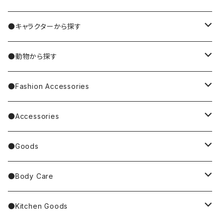
MIYUKI MATSUO/松尾ミユキ
●キャラクターから探す
Nathalie Lete
Krtek／もぐらのクルテク
●動物から探す
Miyagi Chika/みやぎちか
PUPPET SUNSUN／パペットスンスン
cat／猫
●Fashion Accessories
BAREFOOT
Garfield
dog／犬
Bag
●Accessories
Tote Bag
Richard Scarry/リチャード・スキャリー
BETTY BOOP
rabbit／うさぎ
Pouch
earrings／ピアス
●Goods
Other Bag
Palnart Poc
PINGU
Handkerchief／Towel／TENUGUI
clip on earrings／イヤリング
Mirror
●Body Care
4F Palnart Poc（cat）
Hannah Turner
ノンタン
Socks
ear cuff／イヤーカフ
ornaments／accessory case
hand soap
●Kitchen Goods