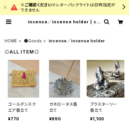
※ご確認ください※
レターパックライトは日時指定が
できません
incense／incense holder | col
ourz
HOME
●Goods
incense／incense holder
◎ALL ITEM◎
ゴールデンスク
ガネロータス香
ブラスターリー
エア香立て
立て
香立て
¥770
¥990
¥1,100