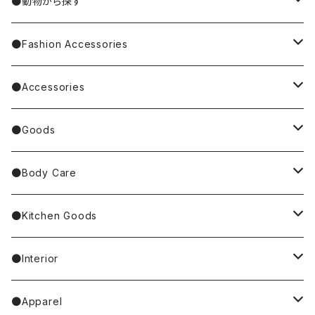
Nathalie Lete
Krtek／もぐらのクルテク
●動物から探す
Miyagi Chika/みやぎちか
PUPPET SUNSUN／パペットスンスン
cat／猫
●Fashion Accessories
BAREFOOT
Garfield
dog／犬
Bag
●Accessories
Tote Bag
Richard Scarry/リチャード・スキャリー
BETTY BOOP
rabbit／うさぎ
Pouch
earrings／ピアス
●Goods
Other Bag
Palnart Poc
PINGU
Handkerchief／Towel／TENUGUI
clip on earrings／イヤリング
Mirror
●Body Care
4F Palnart Poc（cat）
Hannah Turner
ノンタン
Socks
ear cuff／イヤーカフ
ornaments／accessory case
hand soap
●Kitchen Goods
Casselini/HEY! Mrs ROSE
SNOOPY／スヌーピー
Stole／Muffler
necklace／ネックレス
toys／stuffed toy
hand cream
tableware
●Interior
Goma
Glove／Arm cover
ring／リング
stationery
bar soap
placemat
room shoes
●Apparel