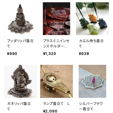
ブッダリッパ香立
ブラスミニインセ
カエル持ち香立
て
ンスホルダー香
て
立て
¥990
¥1,320
¥638
ガネリッパ香立
ランプ香立て L
シルバーフラワ
て
ー香立て
¥2,090