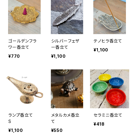
ゴールデンフラ
シルバーフェザ
テノヒラ香立て
ワー香立て
ー香立て
¥1,100
¥770
¥1,100
ランプ香立て
メタルカメ香立
セラミニ香立て
S
て
¥418
¥1,100
¥550