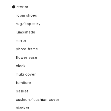
●Interior
room shoes
rug／tapestry
lumpshade
mirror
photo frame
flower vase
clock
multi cover
furniture
basket
cushion／cushion cover
blanket