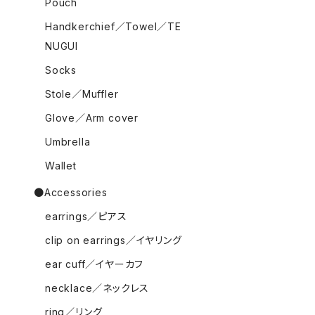
Pouch
Handkerchief／Towel／TE
NUGUI
Socks
Stole／Muffler
Glove／Arm cover
Umbrella
Wallet
●Accessories
earrings／ピアス
clip on earrings／イヤリング
ear cuff／イヤーカフ
necklace／ネックレス
ring／リング