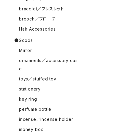
bracelet／ブレスレット
brooch／ブローチ
Hair Accessories
●Goods
Mirror
ornaments／accessory cas
e
toys／stuffed toy
stationery
key ring
perfume bottle
incense／incense holder
money box