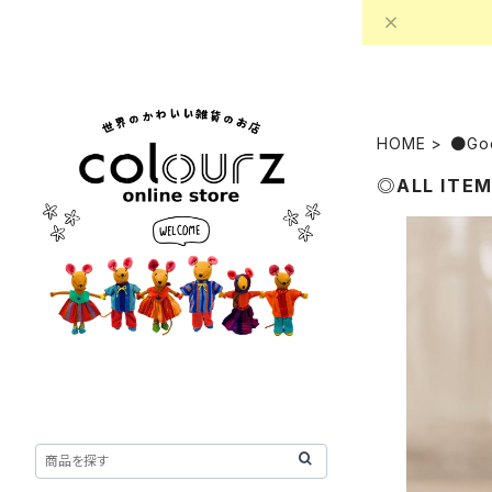
HOME
●Go
◎ALL ITE