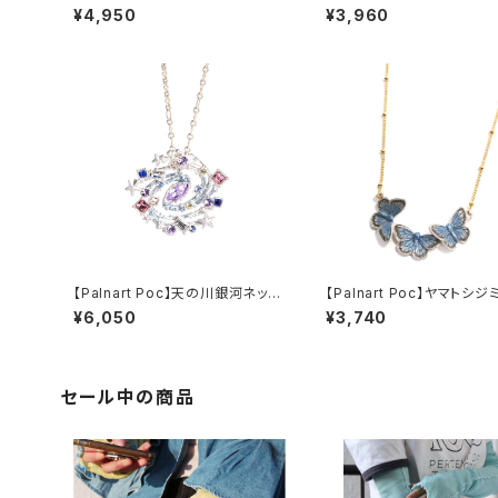
ックレス
ックレス
¥4,950
¥3,960
【Palnart Poc】天の川銀河ネック
【Palnart Poc】ヤマトシ
レス（SV）
ネックレス
¥6,050
¥3,740
セール中の商品