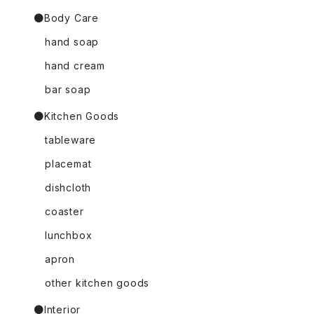
●Body Care
hand soap
hand cream
bar soap
●Kitchen Goods
tableware
placemat
dishcloth
coaster
lunchbox
apron
other kitchen goods
●Interior