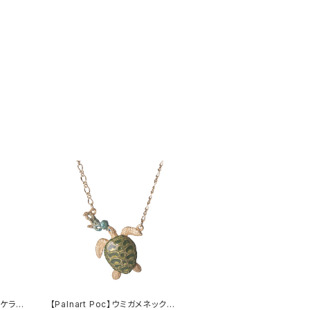
ノカケラネ
【Palnart Poc】ウミガメネックレ