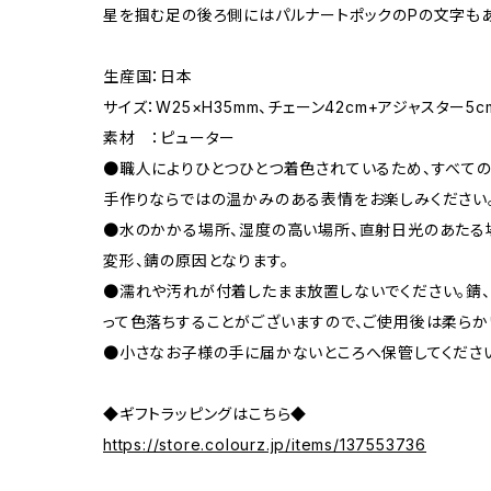
星を掴む足の後ろ側にはパルナートポックのPの文字もあ
生産国：日本
サイズ：W25×H35mm、チェーン42cm+アジャスター5c
素材 ：ピューター
●職人によりひとつひとつ着色されているため、すべて
手作りならではの温かみのある表情をお楽しみください
●水のかかる場所、湿度の高い場所、直射日光のあたる
変形、錆の原因となります。
●濡れや汚れが付着したまま放置しないでください。錆、
って色落ちすることがございますので、ご使用後は柔らか
●小さなお子様の手に届かないところへ保管してくださ
◆ギフトラッピングはこちら◆
https://store.colourz.jp/items/137553736