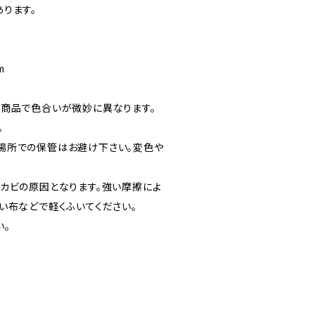
ります。
m
の商品で色合いが微妙に異なります。
。
場所での保管はお避け下さい。変色や
カビの原因となります。強い摩擦によ
い布などで軽くふいてください。
い。