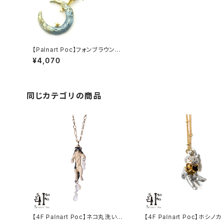
【Palnart Poc】フォンブラウンネッ
クレス
¥4,070
同じカテゴリの商品
【4F Palnart Poc】ネコ丸洗いネ
【4F Palnart Poc】ホシ