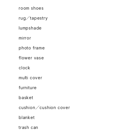
room shoes
rug／tapestry
lumpshade
mirror
photo frame
flower vase
clock
multi cover
furniture
basket
cushion／cushion cover
blanket
trash can