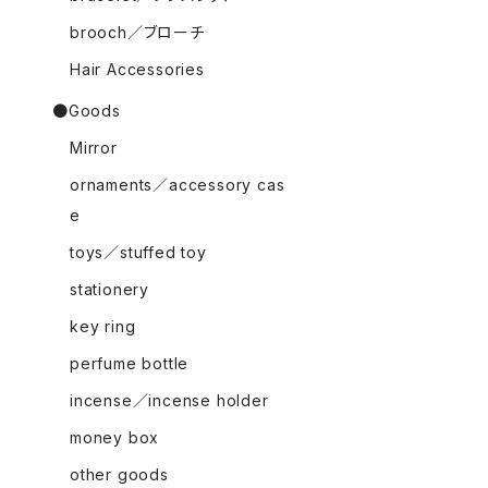
brooch／ブローチ
Hair Accessories
●Goods
Mirror
ornaments／accessory cas
e
toys／stuffed toy
stationery
key ring
perfume bottle
incense／incense holder
money box
other goods