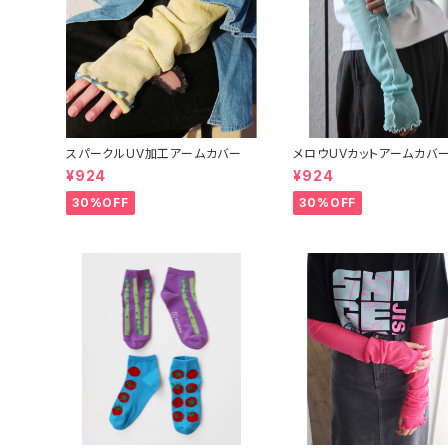
スパークルUV加工アームカバー
メロウUVカットアームカバ
¥924
¥924
30%OFF
30%OFF