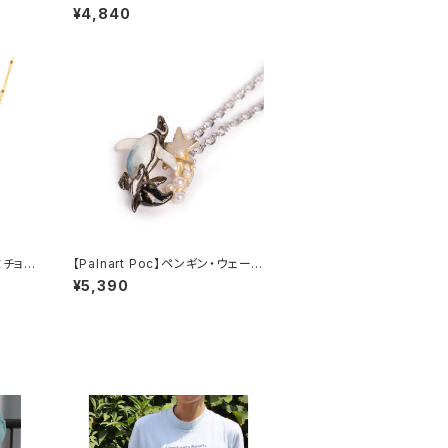
ス
¥4,840
ジミチョウ
【Palnart Poc】ペンギン・ウェーブ
ネックレス
¥5,390