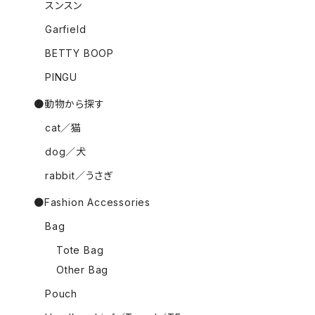
スンスン
Garfield
BETTY BOOP
PINGU
●動物から探す
cat／猫
dog／犬
rabbit／うさぎ
●Fashion Accessories
Bag
Tote Bag
Other Bag
Pouch