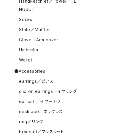
Handkerchief／Towel／TE
NUGUI
Socks
Stole／Muffler
Glove／Arm cover
Umbrella
Wallet
●Accessories
earrings／ピアス
clip on earrings／イヤリング
ear cuff／イヤーカフ
necklace／ネックレス
ring／リング
bracelet／ブレスレット