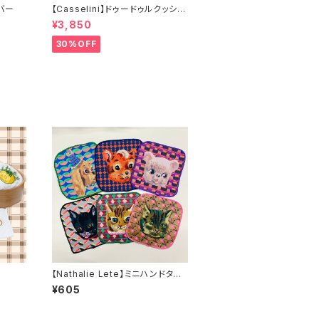
バー
【Casselini】ドゥードゥルクッショ
ンカバー
¥3,850
30%OFF
【Nathalie Lete】ミニハンドタオ
ル
¥605