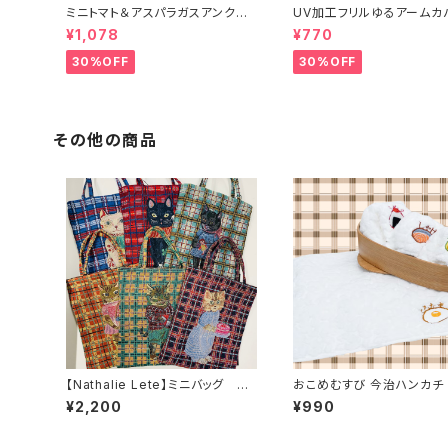
ミニトマト＆アスパラガスアンクル
UV加工フリルゆるアームカ
ソックス 2P
¥1,078
¥770
30%OFF
30%OFF
その他の商品
【Nathalie Lete】ミニバッグ チ
おこめむすび 今治ハンカチ
ェック
¥2,200
¥990