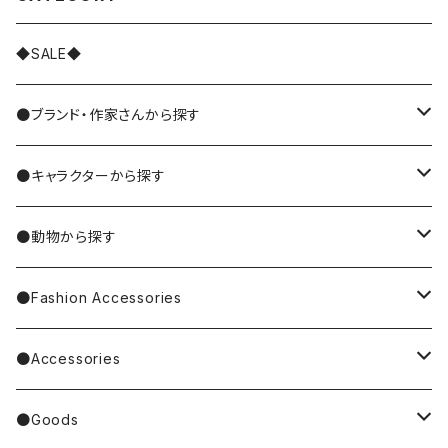
◆SALE◆
●ブランド・作家さんから探す
MIYUKI MATSUO/松尾ミユキ
●キャラクターから探す
Nathalie Lete
Krtek／もぐらのクルテク
●動物から探す
Miyagi Chika/みやぎちか
PUPPET SUNSUN／パペットスンスン
cat／猫
●Fashion Accessories
BAREFOOT
Garfield
dog／犬
Bag
●Accessories
Tote Bag
Richard Scarry/リチャード・スキャリー
BETTY BOOP
rabbit／うさぎ
Pouch
earrings／ピアス
●Goods