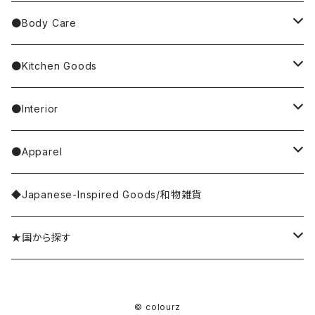
Other Bag
Palnart Poc
PINGU
Handkerchief／Towel／TENUGUI
clip on earrings／イヤリング
Mirror
●Body Care
4F Palnart Poc（cat）
Hannah Turner
ノンタン
Socks
ear cuff／イヤーカフ
ornaments／accessory case
hand soap
●Kitchen Goods
Casselini/HEY! Mrs ROSE
SNOOPY／スヌーピー
Stole／Muffler
necklace／ネックレス
toys／stuffed toy
hand cream
tableware
●Interior
Goma
Glove／Arm cover
ring／リング
stationery
bar soap
placemat
room shoes
●Apparel
yao
Umbrella
bracelet／ブレスレット
key ring
dishcloth
rug／tapestry
tops
◆Japanese-Inspired Goods/和物雑貨
Olya
Wallet
brooch／ブローチ
perfume bottle
coaster
lumpshade
outer
★国から探す
rice
Hair Accessories
incense／incense holder
lunchbox
mirror
Japan／日本
© colourz