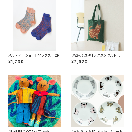
メルティーショートソックス 2P
【松尾ミユキ】レクタングルトート
バッグ
¥1,760
¥2,970
【BAREFOOT】ベアフット ぬ
【松尾ミユキ】Plate M プレート