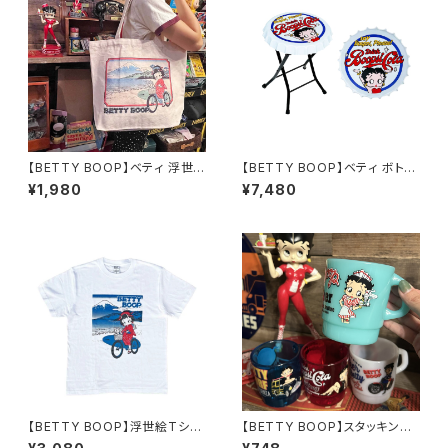
【BETTY BOOP】ベティ 浮世
【BETTY BOOP】ベティ ボトル
絵トートバッグ
キャップチェア 折りたたみチェ
¥1,980
¥7,480
ア
【BETTY BOOP】浮世絵Tシャ
【BETTY BOOP】スタッキング
ツ
マグ