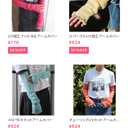
UV加工フリルゆるアームカバー
スパークルUV加工アームカバー
¥770
¥924
30%OFF
30%OFF
メロウUVカットアームカバー
チューリップUVカットアームカバ
ー
¥924
¥924