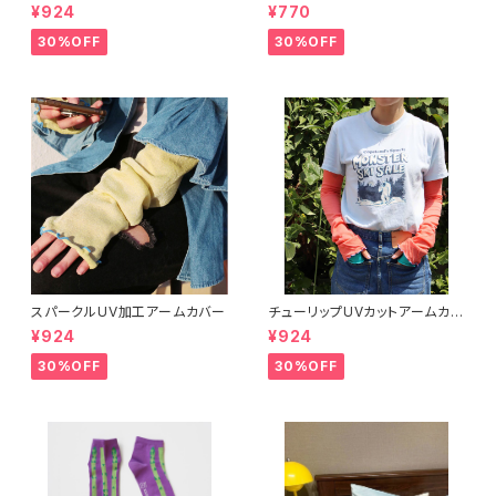
¥924
¥770
30%OFF
30%OFF
スパークルUV加工アームカバー
チューリップUVカットアームカバ
ー
¥924
¥924
30%OFF
30%OFF