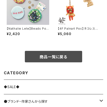
【Nathalie Lete】Beads Pou
【4F Palnart Poc】ネコレスラ
ch
ーピアス
¥2,420
¥5,060
商品一覧に戻る
CATEGORY
◆SALE◆
●ブランド・作家さんから探す