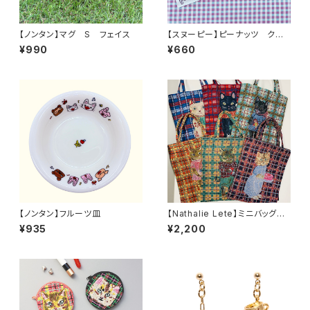
【ノンタン】マグ S フェイス
【スヌーピー】ピーナッツ クリ
ア箸
¥990
¥660
【ノンタン】フルーツ皿
【Nathalie Lete】ミニバッグ
チェック
¥935
¥2,200