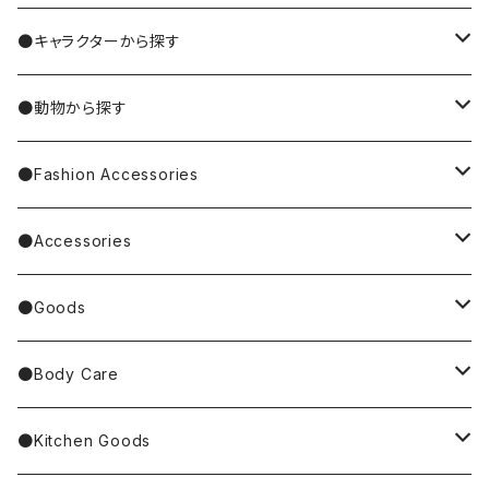
MIYUKI MATSUO/松尾ミユキ
●キャラクターから探す
Nathalie Lete
Krtek／もぐらのクルテク
●動物から探す
Miyagi Chika/みやぎちか
PUPPET SUNSUN／パペットスンスン
cat／猫
●Fashion Accessories
BAREFOOT
Garfield
dog／犬
Bag
●Accessories
Tote Bag
Richard Scarry/リチャード・スキャリー
BETTY BOOP
rabbit／うさぎ
Pouch
earrings／ピアス
●Goods
Other Bag
Palnart Poc
PINGU
Handkerchief／Towel／TENUGUI
clip on earrings／イヤリング
Mirror
●Body Care
4F Palnart Poc（cat）
Hannah Turner
ノンタン
Socks
ear cuff／イヤーカフ
ornaments／accessory case
hand soap
●Kitchen Goods