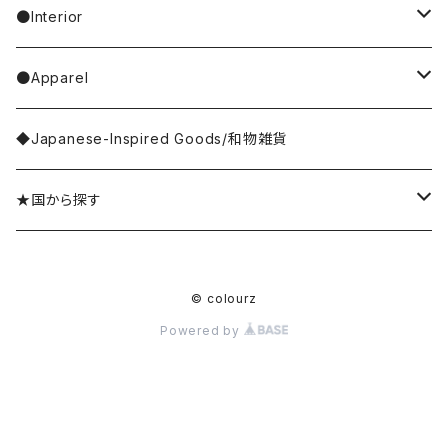
Casselini/HEY! Mrs ROSE
SNOOPY／スヌーピー
Stole／Muffler
necklace／ネックレス
toys／stuffed toy
hand cream
tableware
●Interior
Goma
Glove／Arm cover
ring／リング
stationery
bar soap
placemat
room shoes
●Apparel
yao
Umbrella
bracelet／ブレスレット
key ring
dishcloth
rug／tapestry
tops
◆Japanese-Inspired Goods/和物雑貨
Olya
Wallet
brooch／ブローチ
perfume bottle
coaster
lumpshade
outer
★国から探す
rice
Hair Accessories
incense／incense holder
lunchbox
mirror
Japan／日本
© colourz
kousaido/香彩堂
money box
apron
photo frame
Sri Lanka／スリランカ
Powered by
BAGGU
other goods
other kitchen goods
flower vase
India／インド
Koike Fumi/小池ふみ
clock
Thailand／タイ