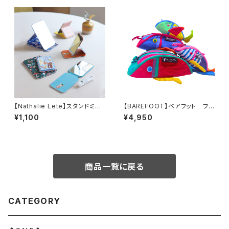
【Nathalie Lete】スタンドミラ
【BAREFOOT】ベアフット フィ
ーL
ッシュポーチM
¥1,100
¥4,950
商品一覧に戻る
CATEGORY