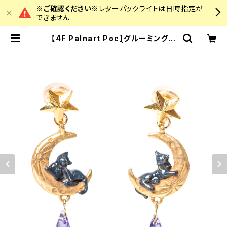
※ご確認ください※
レターパックライトは日時指定が
できません
【4F Palnart Poc】グルーミングム
ーンイヤリング | colourz