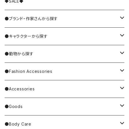
◆SALE◆
●ブランド・作家さんから探す
MIYUKI MATSUO/松尾ミユキ
●キャラクターから探す
Nathalie Lete
Krtek／もぐらのクルテク
●動物から探す
Miyagi Chika/みやぎちか
PUPPET SUNSUN／パペットスンスン
cat／猫
●Fashion Accessories
BAREFOOT
Garfield
dog／犬
Bag
●Accessories
Tote Bag
Richard Scarry/リチャード・スキャリー
BETTY BOOP
rabbit／うさぎ
Pouch
earrings／ピアス
●Goods
Other Bag
Palnart Poc
PINGU
Handkerchief／Towel／TENUGUI
clip on earrings／イヤリング
Mirror
●Body Care