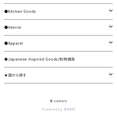
4F Palnart Poc（cat）
Hannah Turner
ノンタン
Socks
ear cuff／イヤーカフ
ornaments／accessory case
hand soap
●Kitchen Goods
Casselini/HEY! Mrs ROSE
SNOOPY／スヌーピー
Stole／Muffler
necklace／ネックレス
toys／stuffed toy
hand cream
tableware
●Interior
Goma
Glove／Arm cover
ring／リング
stationery
bar soap
placemat
room shoes
●Apparel
yao
Umbrella
bracelet／ブレスレット
key ring
dishcloth
rug／tapestry
tops
◆Japanese-Inspired Goods/和物雑貨
Olya
Wallet
brooch／ブローチ
perfume bottle
coaster
lumpshade
outer
★国から探す
rice
Hair Accessories
incense／incense holder
lunchbox
mirror
Japan／日本
© colourz
kousaido/香彩堂
money box
apron
photo frame
Sri Lanka／スリランカ
Powered by