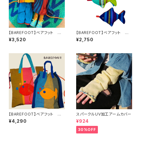
【BAREFOOT】ベアフット ぬ
【BAREFOOT】ベアフット ぬ
いぐるみ ネズミ 女の子L
いぐるみ フィッシュ
¥3,520
¥2,750
【BAREFOOT】ベアフット お
スパークルUV加工アームカバー
魚トイバッグL
¥4,290
¥924
30%OFF