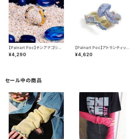
【Palnart Poc】チンアナゴリン
【Palnart Poc】アトランティック
グ
シーネットルリング くらげ
¥4,290
¥4,620
セール中の商品