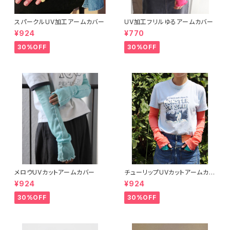
スパークルUV加工アームカバー
UV加工フリルゆるアームカバー
¥924
¥770
30%OFF
30%OFF
メロウUVカットアームカバー
チューリップUVカットアームカバ
ー
¥924
¥924
30%OFF
30%OFF