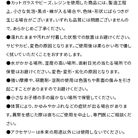
●カットガラスやビーズ、レジンを使用した商品には、製造工程
上、小さな気泡・黒点・線が入る場合や、色味・形状にばらつきが
生じる場合がございます。いずれも品質には問題ございませんの
で、あらかじめご了承ください。
●濡れたままや汚れが付着した状態での放置はお避けください。
サビやカビ、変色の原因となります。ご使用後は柔らかい布で優し
く拭いていただくことをおすすめします。
●水がかかる場所、湿度の高い場所、直射日光の当たる場所での
保管はお避けください。変色・変形・劣化の原因となります。
●強い摩擦や、研磨剤・溶剤の使用は色落ちや表面の傷みを引き
起こすことがありますのでお避けください。
●小さなお子様の手の届かない場所で保管してください。
●体質により、かゆみやかぶれなどの症状が出る場合がありま
す。異常を感じた際は直ちにご使用を中止し、専門医にご相談くだ
さい。
●アクセサリーは本来の用途以外には使用しないでください。