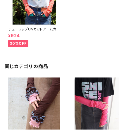
チューリップUVカットアームカバ
ー
¥924
30%OFF
同じカテゴリの商品