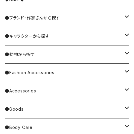
●ブランド・作家さんから探す
MIYUKI MATSUO/松尾ミユキ
●キャラクターから探す
Nathalie Lete
Krtek／もぐらのクルテク
●動物から探す
Miyagi Chika/みやぎちか
PUPPET SUNSUN／パペットスンスン
cat／猫
●Fashion Accessories
BAREFOOT
Garfield
dog／犬
Bag
●Accessories
Tote Bag
Richard Scarry/リチャード・スキャリー
BETTY BOOP
rabbit／うさぎ
Pouch
earrings／ピアス
●Goods
Other Bag
Palnart Poc
PINGU
Handkerchief／Towel／TENUGUI
clip on earrings／イヤリング
Mirror
●Body Care