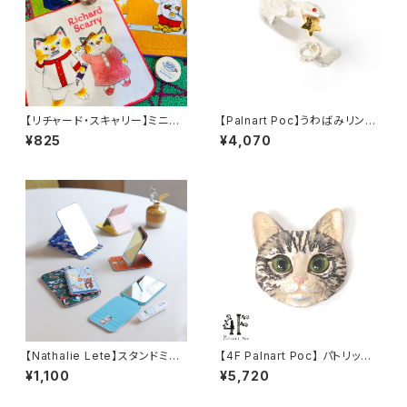
【リチャード・スキャリー】ミニハ
【Palnart Poc】うわばみリン
ンドタオル
グ ホワイト
¥825
¥4,070
【Nathalie Lete】スタンドミラ
【4F Palnart Poc】 パトリック
ーL
ブローチ(アメショ) ネコ
¥1,100
¥5,720