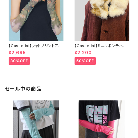
【Casselini】フォトプリントアー
【Casselini】ミニリボンティペッ
ムカバー
ト
¥2,695
¥2,200
30%OFF
50%OFF
セール中の商品