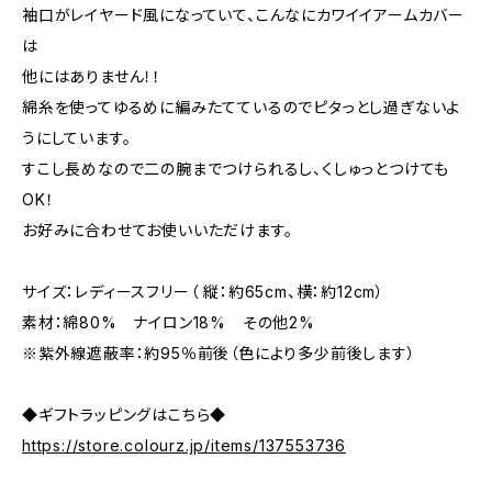
袖口がレイヤード風になっていて、こんなにカワイイアームカバー
は
他にはありません！！
綿糸を使ってゆるめに編みたてているのでピタっとし過ぎないよ
うにしています。
すこし長めなので二の腕までつけられるし、くしゅっとつけても
OK！
お好みに合わせてお使いいただけます。
サイズ：レディースフリー（ 縦：約65cm、横：約12cm）
素材：綿80% ナイロン18% その他2%
※紫外線遮蔽率：約95％前後（色により多少前後します）
◆ギフトラッピングはこちら◆
https://store.colourz.jp/items/137553736