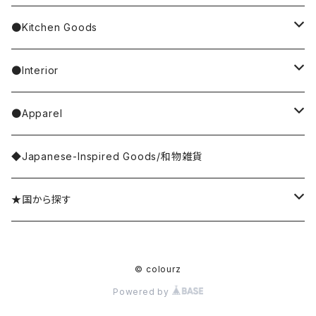
4F Palnart Poc（cat）
Hannah Turner
ノンタン
Socks
ear cuff／イヤーカフ
ornaments／accessory case
hand soap
●Kitchen Goods
Casselini/HEY! Mrs ROSE
SNOOPY／スヌーピー
Stole／Muffler
necklace／ネックレス
toys／stuffed toy
hand cream
tableware
●Interior
Goma
Glove／Arm cover
ring／リング
stationery
bar soap
placemat
room shoes
●Apparel
yao
Umbrella
bracelet／ブレスレット
key ring
dishcloth
rug／tapestry
tops
◆Japanese-Inspired Goods/和物雑貨
Olya
Wallet
brooch／ブローチ
perfume bottle
coaster
lumpshade
outer
★国から探す
rice
Hair Accessories
incense／incense holder
lunchbox
mirror
Japan／日本
© colourz
kousaido/香彩堂
money box
apron
photo frame
Sri Lanka／スリランカ
Powered by