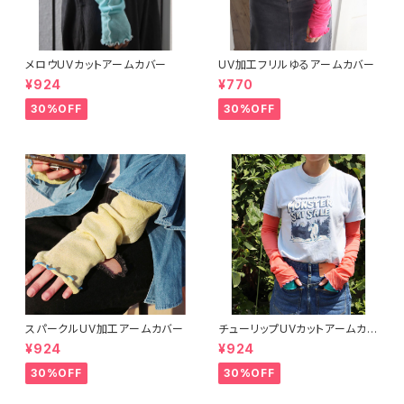
メロウUVカットアームカバー
UV加工フリルゆるアームカバー
¥924
¥770
30%OFF
30%OFF
スパークルUV加工アームカバー
チューリップUVカットアームカバ
ー
¥924
¥924
30%OFF
30%OFF