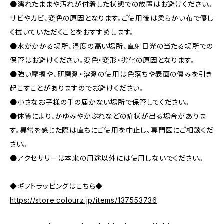
●濡れたままや汚れが付着した状態での放置はお避けください。
サビやカビ、変色の原因となります。ご使用後は柔らかい布で優し
く拭いていただくことをおすすめします。
●水がかかる場所、湿度の高い場所、直射日光の当たる場所での
保管はお避けください。変色・変形・劣化の原因となります。
●強い摩擦や、研磨剤・溶剤の使用は色落ちや表面の傷みを引き
起こすことがありますのでお避けください。
●小さなお子様の手の届かない場所で保管してください。
●体質により、かゆみやかぶれなどの症状が出る場合がありま
す。異常を感じた際は直ちにご使用を中止し、専門医にご相談くだ
さい。
●アクセサリーは本来の用途以外には使用しないでください。
◆ギフトラッピングはこちら◆
https://store.colourz.jp/items/137553736