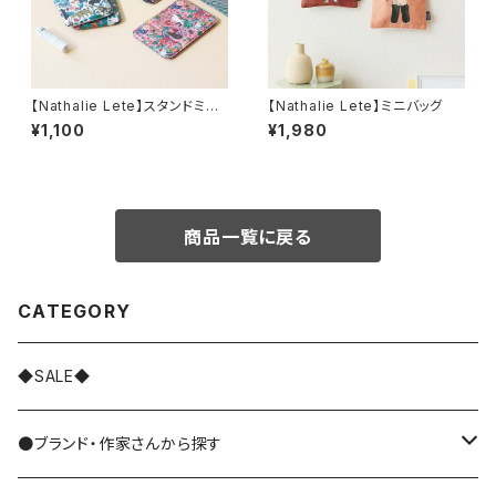
【Nathalie Lete】スタンドミラ
【Nathalie Lete】ミニバッグ
ーL
¥1,100
¥1,980
商品一覧に戻る
CATEGORY
◆SALE◆
●ブランド・作家さんから探す