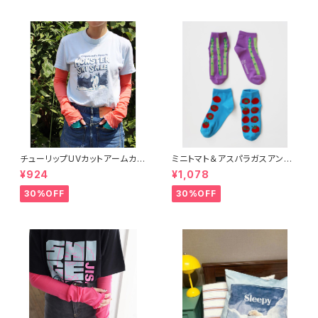
チューリップUVカットアームカバ
ミニトマト＆アスパラガスアンク
ー
ルソックス 2P
¥924
¥1,078
30%OFF
30%OFF