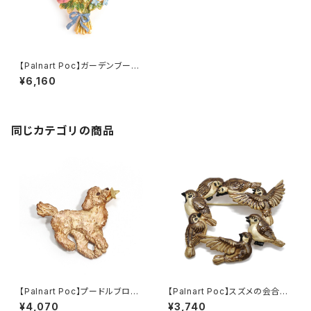
【Palnart Poc】ガーデンブーケ
ブローチ
¥6,160
同じカテゴリの商品
【Palnart Poc】プードルブロー
【Palnart Poc】スズメの会合ブ
チ
ローチ
¥4,070
¥3,740