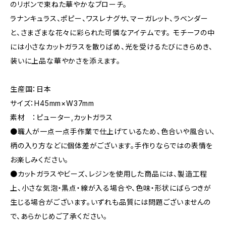
のリボンで束ねた華やかなブローチ。
ラナンキュラス、ポピー、ワスレナグサ、マーガレット、ラベンダー
と、さまざまな花々に彩られた可憐なアイテムです。 モチーフの中
には小さなカットガラスを散りばめ、光を受けるたびにきらめき、
装いに上品な華やかさを添えます。
生産国：日本
サイズ：H45mm×W37mm
素材 ：ピューター,カットガラス
●職人が一点一点手作業で仕上げているため、色合いや風合い、
柄の入り方などに個体差がございます。手作りならではの表情を
お楽しみください。
●カットガラスやビーズ、レジンを使用した商品には、製造工程
上、小さな気泡・黒点・線が入る場合や、色味・形状にばらつきが
生じる場合がございます。いずれも品質には問題ございませんの
で、あらかじめご了承ください。