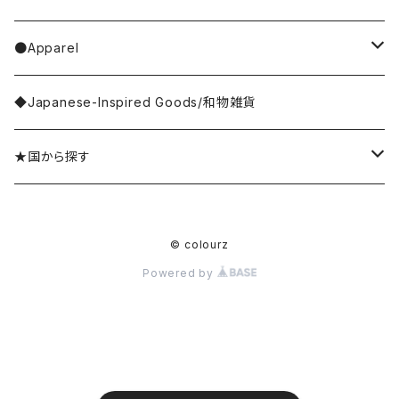
Goma
Glove／Arm cover
ring／リング
stationery
bar soap
placemat
room shoes
●Apparel
yao
Umbrella
bracelet／ブレスレット
key ring
dishcloth
rug／tapestry
tops
◆Japanese-Inspired Goods/和物雑貨
Olya
Wallet
brooch／ブローチ
perfume bottle
coaster
lumpshade
outer
★国から探す
rice
Hair Accessories
incense／incense holder
lunchbox
mirror
Japan／日本
© colourz
kousaido/香彩堂
money box
apron
photo frame
Sri Lanka／スリランカ
Powered by
BAGGU
other goods
other kitchen goods
flower vase
India／インド
Koike Fumi/小池ふみ
clock
Thailand／タイ