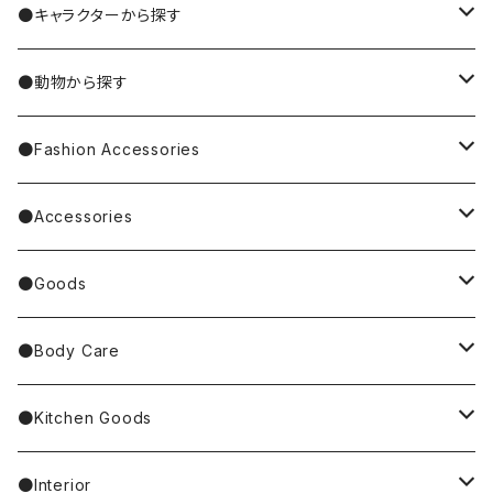
MIYUKI MATSUO/松尾ミユキ
●キャラクターから探す
Nathalie Lete
Krtek／もぐらのクルテク
●動物から探す
Miyagi Chika/みやぎちか
PUPPET SUNSUN／パペットスンスン
cat／猫
●Fashion Accessories
BAREFOOT
Garfield
dog／犬
Bag
●Accessories
Tote Bag
Richard Scarry/リチャード・スキャリー
BETTY BOOP
rabbit／うさぎ
Pouch
earrings／ピアス
●Goods
Other Bag
Palnart Poc
PINGU
Handkerchief／Towel／TENUGUI
clip on earrings／イヤリング
Mirror
●Body Care
4F Palnart Poc（cat）
Hannah Turner
Socks
ear cuff／イヤーカフ
ornaments／accessory case
hand soap
●Kitchen Goods
Casselini/HEY! Mrs ROSE
Stole／Muffler
necklace／ネックレス
toys／stuffed toy
hand cream
tableware
●Interior