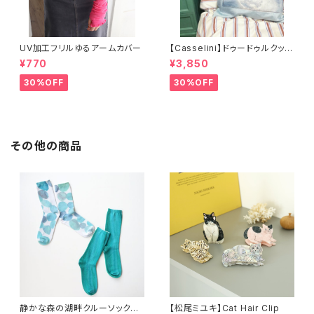
UV加工フリルゆるアームカバー
【Casselini】ドゥードゥルクッシ
ョンカバー
¥770
¥3,850
30%OFF
30%OFF
その他の商品
静かな森の湖畔クルーソックス2
【松尾ミユキ】Cat Hair Clip