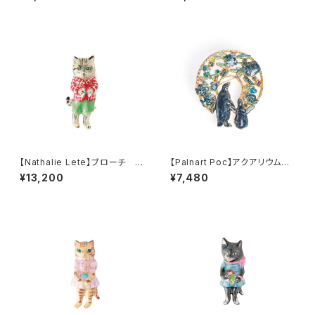
【Nathalie Lete】ブローチ T
【Palnart Poc】アクアリウムブ
abby cat
ローチ
¥13,200
¥7,480