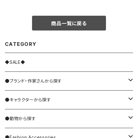
商品一覧に戻る
CATEGORY
◆SALE◆
●ブランド・作家さんから探す
MIYUKI MATSUO/松尾ミユキ
●キャラクターから探す
Nathalie Lete
Krtek／もぐらのクルテク
●動物から探す
Miyagi Chika/みやぎちか
PUPPET SUNSUN／パペットスンスン
cat／猫
●Fashion Accessories