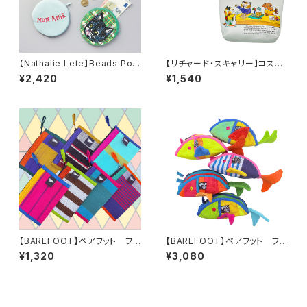
【Nathalie Lete】Beads Pou
【リチャード・スキャリー】コスメ
ch
ポーチ
¥2,420
¥1,540
【BAREFOOT】ベアフット フラ
【BAREFOOT】ベアフット フィ
ットミニポーチ
ッシュポーチS
¥1,320
¥3,080