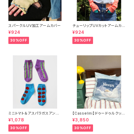
スパークルUV加工アームカバー
チューリップUVカットアームカバ
ー
¥924
¥924
30%OFF
30%OFF
ミニトマト＆アスパラガスアンク
【Casselini】ドゥードゥルクッシ
ルソックス 2P
ョンカバー
¥1,078
¥3,850
30%OFF
30%OFF