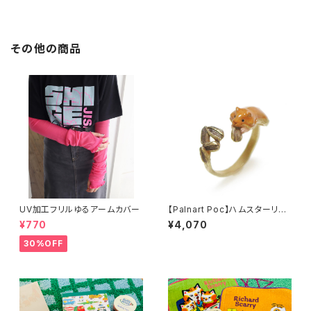
その他の商品
UV加工フリルゆるアームカバー
【Palnart Poc】ハムスターリン
グ
¥770
¥4,070
30%OFF