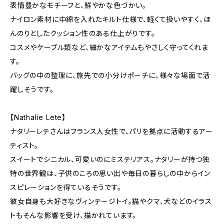
表情豊かなモチーフと、鮮やかな色づかい。
ナイロン素材に中綿を入れたキルト仕様で、軽くて扱いやすく、ほ
んのりとしたクッション性のある仕上がりです。
コスメやケーブル類など、細かなアイテムもやさしく守ってくれま
す。
バッグの中の整理に、旅先での小分けポーチに、様々な場面で活
躍しそうです。
【Nathalie Lete】
ナタリーレテさんはフランス人女性で、パリを拠点に活動するアー
ティスト。
スイートでシニカル、可愛いのにミステリアス。ナタリーが持つ独
特の世界観は、子供のころの思い出や毎日の暮らしの中からイン
スピレーションを得ているそうです。
彼女自身も大好きなヴィンテージトイ。猫やクマ、犬などのイラス
トもそんな影響を受け、描かれています。