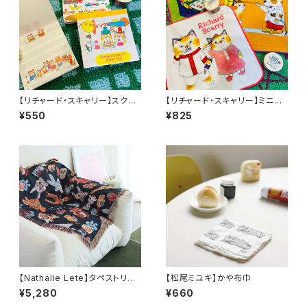
【リチャード・スキャリー】スクエ
【リチャード・スキャリー】ミニハ
アメモ
ンドタオル
¥550
¥825
【Nathalie Lete】タペストリー
【松尾ミユキ】かや布巾
ラグ
¥5,280
¥660