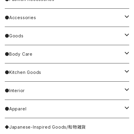
BAREFOOT
Garfield
dog／犬
Bag
●Accessories
Tote Bag
Richard Scarry/リチャード・スキャリー
BETTY BOOP
rabbit／うさぎ
Pouch
earrings／ピアス
●Goods
Other Bag
Palnart Poc
PINGU
Handkerchief／Towel／TENUGUI
clip on earrings／イヤリング
Mirror
●Body Care
4F Palnart Poc（cat）
Hannah Turner
ノンタン
Socks
ear cuff／イヤーカフ
ornaments／accessory case
hand soap
●Kitchen Goods
Casselini/HEY! Mrs ROSE
SNOOPY／スヌーピー
Stole／Muffler
necklace／ネックレス
toys／stuffed toy
hand cream
tableware
●Interior
Goma
Glove／Arm cover
ring／リング
stationery
bar soap
placemat
room shoes
●Apparel
yao
Umbrella
bracelet／ブレスレット
key ring
dishcloth
rug／tapestry
tops
◆Japanese-Inspired Goods/和物雑貨