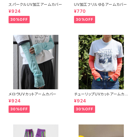
スパークルUV加工アームカバー
UV加工フリルゆるアームカバー
¥924
¥770
30%OFF
30%OFF
メロウUVカットアームカバー
チューリップUVカットアームカバ
ー
¥924
¥924
30%OFF
30%OFF