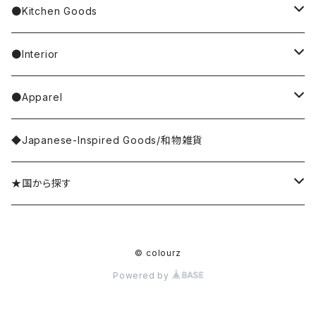
4F Palnart Poc（cat）
Hannah Turner
ノンタン
Socks
ear cuff／イヤーカフ
ornaments／accessory case
hand soap
●Kitchen Goods
Casselini/HEY! Mrs ROSE
SNOOPY／スヌーピー
Stole／Muffler
necklace／ネックレス
toys／stuffed toy
hand cream
tableware
●Interior
Goma
Glove／Arm cover
ring／リング
stationery
bar soap
placemat
room shoes
●Apparel
yao
Umbrella
bracelet／ブレスレット
key ring
dishcloth
rug／tapestry
tops
◆Japanese-Inspired Goods/和物雑貨
Olya
Wallet
brooch／ブローチ
perfume bottle
coaster
lumpshade
outer
★国から探す
rice
Hair Accessories
incense／incense holder
lunchbox
mirror
Japan／日本
© colourz
kousaido/香彩堂
money box
apron
photo frame
Sri Lanka／スリランカ
Powered by
BAGGU
other goods
other kitchen goods
flower vase
India／インド