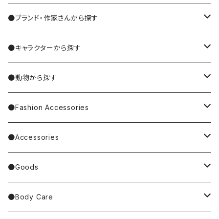
●ブランド・作家さんから探す
MIYUKI MATSUO/松尾ミユキ
●キャラクターから探す
Nathalie Lete
Krtek／もぐらのクルテク
●動物から探す
Miyagi Chika/みやぎちか
PUPPET SUNSUN／パペットスンスン
cat／猫
●Fashion Accessories
BAREFOOT
Garfield
dog／犬
Bag
●Accessories
Tote Bag
Richard Scarry/リチャード・スキャリー
BETTY BOOP
rabbit／うさぎ
Pouch
earrings／ピアス
●Goods
Other Bag
Palnart Poc
PINGU
Handkerchief／Towel／TENUGUI
clip on earrings／イヤリング
Mirror
●Body Care