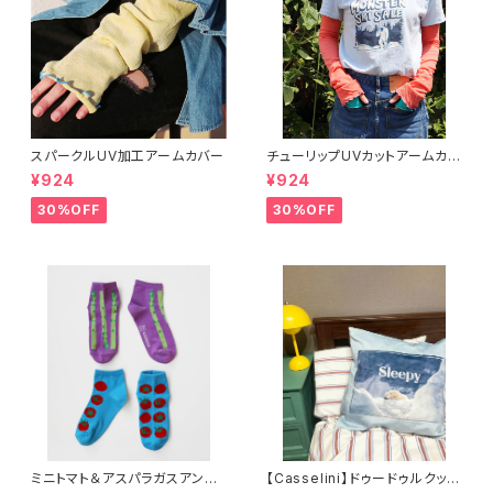
スパークルUV加工アームカバー
チューリップUVカットアームカバ
ー
¥924
¥924
30%OFF
30%OFF
ミニトマト＆アスパラガスアンク
【Casselini】ドゥードゥルクッシ