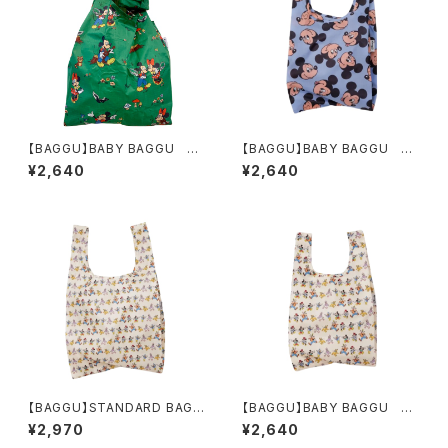
【BAGGU】BABY BAGGU ST
【BAGGU】BABY BAGGU MI
ORYBOOK FLORAL
CKEY MOUSE
¥2,640
¥2,640
【BAGGU】STANDARD BAGG
【BAGGU】BABY BAGGU MI
U MICKEY＆FRIENDS
CKEY＆FRIENDS
¥2,970
¥2,640