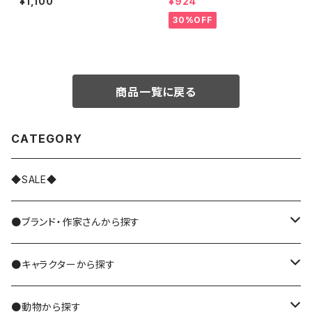
¥1,100
¥924
30%OFF
商品一覧に戻る
CATEGORY
◆SALE◆
●ブランド・作家さんから探す
MIYUKI MATSUO/松尾ミユキ
●キャラクターから探す
Nathalie Lete
Krtek／もぐらのクルテク
●動物から探す