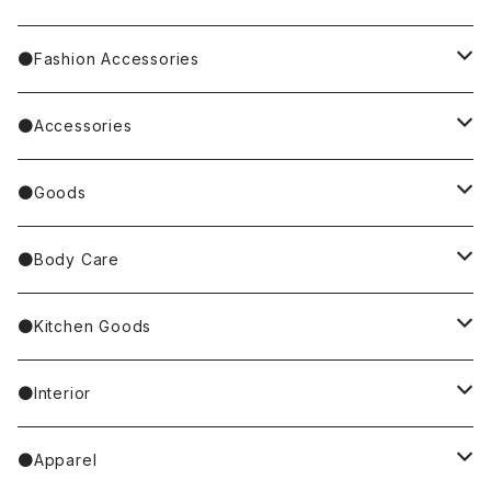
Miyagi Chika/みやぎちか
PUPPET SUNSUN／パペットスンスン
cat／猫
●Fashion Accessories
BAREFOOT
Garfield
dog／犬
Bag
●Accessories
Tote Bag
Richard Scarry/リチャード・スキャリー
BETTY BOOP
rabbit／うさぎ
Pouch
earrings／ピアス
●Goods
Other Bag
Palnart Poc
PINGU
Handkerchief／Towel／TENUGUI
clip on earrings／イヤリング
Mirror
●Body Care
4F Palnart Poc（cat）
Hannah Turner
ノンタン
Socks
ear cuff／イヤーカフ
ornaments／accessory case
hand soap
●Kitchen Goods
Casselini/HEY! Mrs ROSE
Stole／Muffler
necklace／ネックレス
toys／stuffed toy
hand cream
tableware
●Interior
Goma
Glove／Arm cover
ring／リング
stationery
bar soap
placemat
room shoes
●Apparel