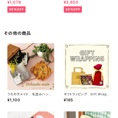
ルソックス 2P
ョンカバー
¥1,078
¥3,850
30%OFF
30%OFF
その他の商品
うちの子メイト 毛並みハンカ
ギフトラッピング Gift Wrappi
チ
ng
¥1,100
¥165