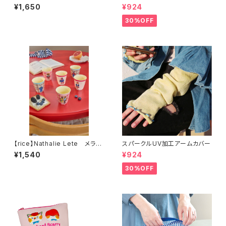
ー
¥1,650
¥924
30%OFF
【rice】Nathalie Lete メラミ
スパークルUV加工アームカバー
ンカップS
¥1,540
¥924
30%OFF