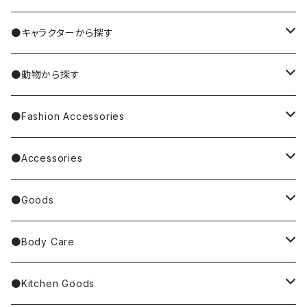
MIYUKI MATSUO/松尾ミユキ
●キャラクターから探す
Nathalie Lete
Krtek／もぐらのクルテク
●動物から探す
Miyagi Chika/みやぎちか
PUPPET SUNSUN／パペットスンスン
cat／猫
●Fashion Accessories
BAREFOOT
Garfield
dog／犬
Bag
●Accessories
Tote Bag
Richard Scarry/リチャード・スキャリー
BETTY BOOP
rabbit／うさぎ
Pouch
earrings／ピアス
●Goods
Other Bag
Palnart Poc
PINGU
Handkerchief／Towel／TENUGUI
clip on earrings／イヤリング
Mirror
●Body Care
4F Palnart Poc（cat）
Hannah Turner
Socks
ear cuff／イヤーカフ
ornaments／accessory case
hand soap
●Kitchen Goods