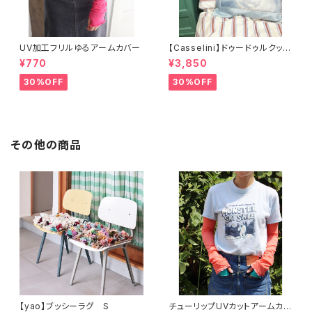
UV加工フリルゆるアームカバー
【Casselini】ドゥードゥルクッシ
ョンカバー
¥770
¥3,850
30%OFF
30%OFF
その他の商品
【yao】ブッシーラグ S
チューリップUVカットアームカバ