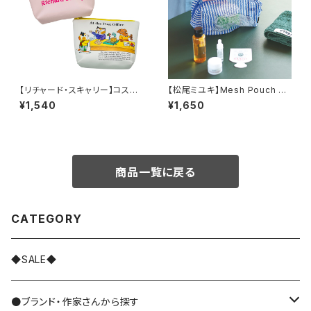
【リチャード・スキャリー】コスメ
【松尾ミユキ】Mesh Pouch メ
ポーチ
ッシュポーチ
¥1,540
¥1,650
商品一覧に戻る
CATEGORY
◆SALE◆
●ブランド・作家さんから探す