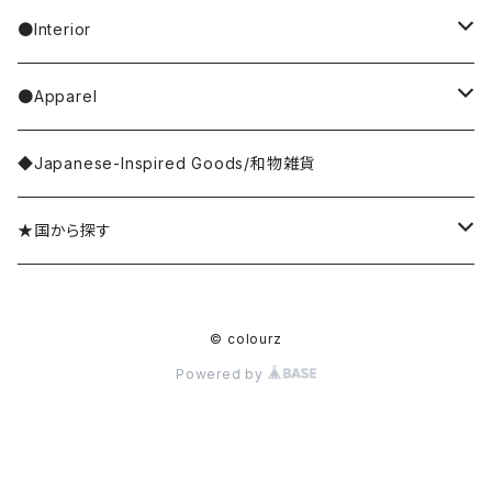
Casselini/HEY! Mrs ROSE
Stole／Muffler
necklace／ネックレス
toys／stuffed toy
hand cream
tableware
●Interior
Goma
Glove／Arm cover
ring／リング
stationery
bar soap
placemat
room shoes
●Apparel
yao
Umbrella
bracelet／ブレスレット
key ring
dishcloth
rug／tapestry
tops
◆Japanese-Inspired Goods/和物雑貨
Olya
Wallet
brooch／ブローチ
perfume bottle
coaster
lumpshade
outer
★国から探す
rice
Hair Accessories
incense／incense holder
lunchbox
mirror
Japan／日本
© colourz
kousaido/香彩堂
money box
apron
photo frame
Sri Lanka／スリランカ
Powered by
BAGGU
other goods
other kitchen goods
flower vase
India／インド