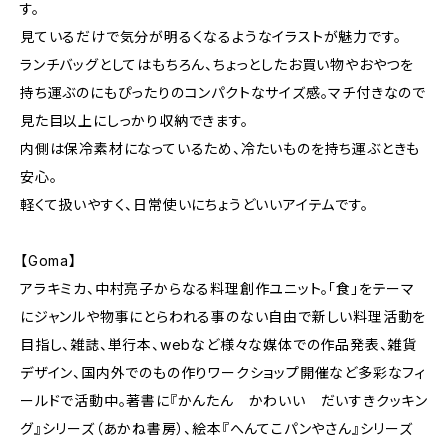
す。
見ているだけで気分が明るくなるようなイラストが魅力です。
ランチバッグとしてはもちろん、ちょっとしたお買い物やおやつを
持ち運ぶのにもぴったりのコンパクトなサイズ感。マチ付きなので
見た目以上にしっかり収納できます。
内側は保冷素材になっているため、冷たいものを持ち運ぶときも
安心。
軽くて扱いやすく、日常使いにちょうどいいアイテムです。
【Goma】
アラキミカ、中村亮子からなる料理創作ユニット。「食」をテーマ
にジャンルや物事にとらわれる事のない自由で新しい料理活動を
目指し、雑誌、単行本、webなど様々な媒体での作品発表、雑貨
デザイン、国内外でのもの作りワークショップ開催など多彩なフィ
ールドで活動中。著書に『かんたん かわいい だいすきクッキン
グ』シリーズ（あかね書房）、絵本『へんてこパンやさん』シリーズ