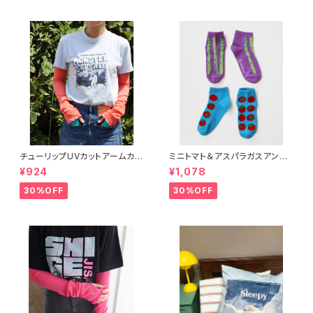
チューリップUVカットアームカバ
ミニトマト＆アスパラガスアンク
ー
ルソックス 2P
¥924
¥1,078
30%OFF
30%OFF