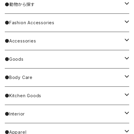
Nathalie Lete
Krtek／もぐらのクルテク
●動物から探す
Miyagi Chika/みやぎちか
PUPPET SUNSUN／パペットスンスン
cat／猫
●Fashion Accessories
BAREFOOT
Garfield
dog／犬
Bag
●Accessories
Tote Bag
Richard Scarry/リチャード・スキャリー
BETTY BOOP
rabbit／うさぎ
Pouch
earrings／ピアス
●Goods
Other Bag
Palnart Poc
PINGU
Handkerchief／Towel／TENUGUI
clip on earrings／イヤリング
Mirror
●Body Care
4F Palnart Poc（cat）
Hannah Turner
Socks
ear cuff／イヤーカフ
ornaments／accessory case
hand soap
●Kitchen Goods
Casselini/HEY! Mrs ROSE
Stole／Muffler
necklace／ネックレス
toys／stuffed toy
hand cream
tableware
●Interior
Goma
Glove／Arm cover
ring／リング
stationery
bar soap
placemat
room shoes
●Apparel