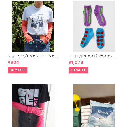
チューリップUVカットアームカバ
ミニトマト＆アスパラガスアンク
ー
ルソックス 2P
¥924
¥1,078
30%OFF
30%OFF