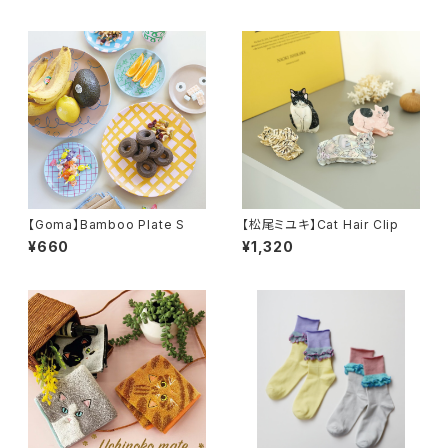
【Goma】Bamboo Plate S
【松尾ミユキ】Cat Hair Clip
¥660
¥1,320