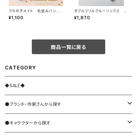
うちの子メイト 毛並みハンカ
ダブルフリルクルーソックス 2
チ
P
¥1,100
¥1,870
商品一覧に戻る
CATEGORY
◆SALE◆
●ブランド・作家さんから探す
MIYUKI MATSUO/松尾ミユキ
●キャラクターから探す