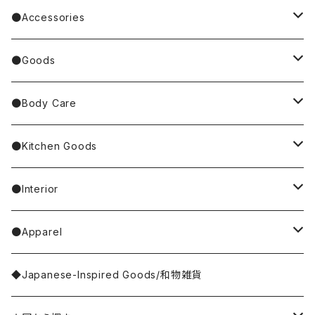
BAREFOOT
Garfield
dog／犬
Bag
●Accessories
Tote Bag
Richard Scarry/リチャード・スキャリー
BETTY BOOP
rabbit／うさぎ
Pouch
earrings／ピアス
●Goods
Other Bag
Palnart Poc
PINGU
Handkerchief／Towel／TENUGUI
clip on earrings／イヤリング
Mirror
●Body Care
4F Palnart Poc（cat）
Hannah Turner
Socks
ear cuff／イヤーカフ
ornaments／accessory case
hand soap
●Kitchen Goods
Casselini/HEY! Mrs ROSE
Stole／Muffler
necklace／ネックレス
toys／stuffed toy
hand cream
tableware
●Interior
Goma
Glove／Arm cover
ring／リング
stationery
bar soap
placemat
room shoes
●Apparel
yao
Umbrella
bracelet／ブレスレット
key ring
dishcloth
rug／tapestry
tops
◆Japanese-Inspired Goods/和物雑貨