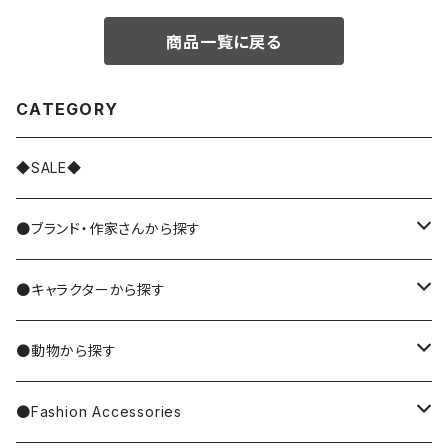
商品一覧に戻る
CATEGORY
◆SALE◆
●ブランド・作家さんから探す
MIYUKI MATSUO/松尾ミユキ
●キャラクターから探す
Nathalie Lete
Krtek／もぐらのクルテク
●動物から探す
Miyagi Chika/みやぎちか
PUPPET SUNSUN／パペットスンスン
cat／猫
●Fashion Accessories