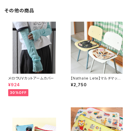
その他の商品
メロウUVカットアームカバー
【Nathalie Lete】マルチマット
M
¥924
¥2,750
30%OFF