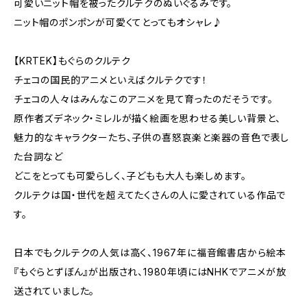
可愛いニット帽を被ったクルテクのぬいぐるみです。
ニット帽のポンポンが可愛くてとってもオシャレ♪
【KRTEK】もぐらのクルテク
チェコの国民的アニメといえばクルテクです！
チェコの人々はみんなこのアニメを見て育ったのだそうです。
原作者ズデネック・ミレルが描く絵画を思わせる美しい背景と、
魅力的なキャラクターたち、子供の喜怒哀楽と楽器の音色で表し
た台詞など
どこをとっても可愛らしく、子どもも大人も楽しめます。
クルテクは国・世代を超えてたくさんの人に愛されている作品で
す。
日本でもクルテクの人気は高く、1967年に福音館書店から絵本
『もぐらとずぼん』が出版され、1980年頃にはNHKでアニメが放
送されていました。