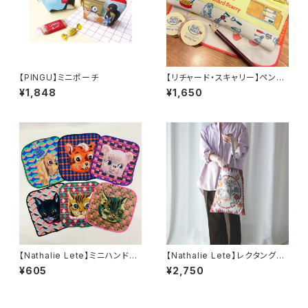
【PINGU】ミニポーチ
【リチャード・スキャリー】ペンポ
ーチ
¥1,848
¥1,650
【Nathalie Lete】ミニハンドタ
【Nathalie Lete】レクタングル
オル
トートバッグ
¥605
¥2,750