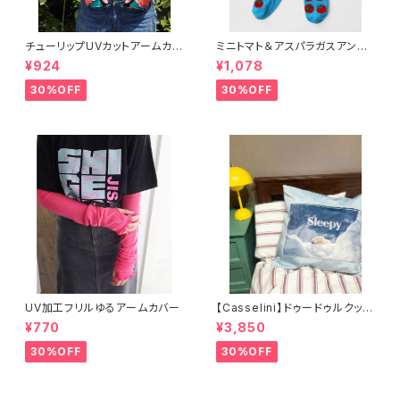
チューリップUVカットアームカバ
ミニトマト＆アスパラガスアンク
ー
ルソックス 2P
¥924
¥1,078
30%OFF
30%OFF
UV加工フリルゆるアームカバー
【Casselini】ドゥードゥルクッシ
ョンカバー
¥770
¥3,850
30%OFF
30%OFF