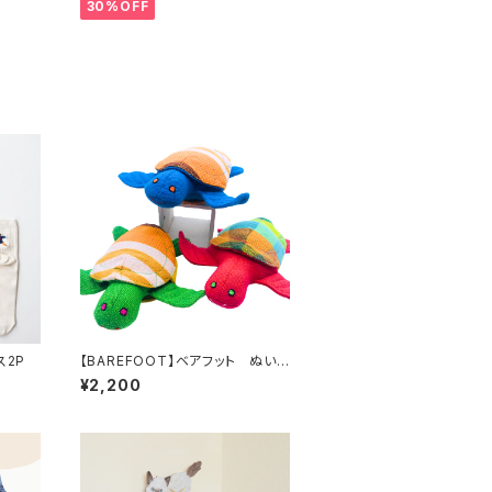
30%OFF
ス2P
【BAREFOOT】ベアフット ぬいぐ
るみ カメ S
¥2,200