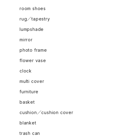
room shoes
rug／tapestry
lumpshade
mirror
photo frame
flower vase
clock
multi cover
furniture
basket
cushion／cushion cover
blanket
trash can