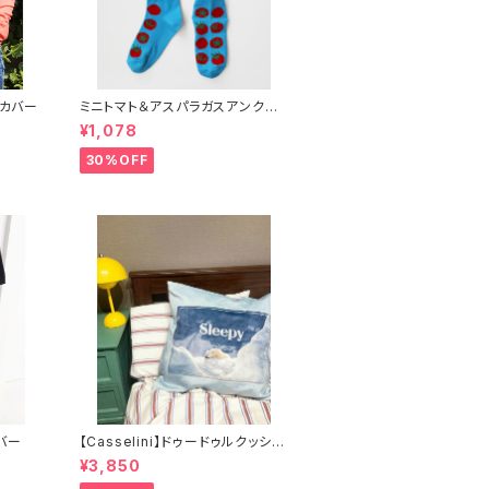
ムカバー
ミニトマト＆アスパラガスアンクル
ソックス 2P
¥1,078
30%OFF
バー
【Casselini】ドゥードゥルクッショ
ンカバー
¥3,850