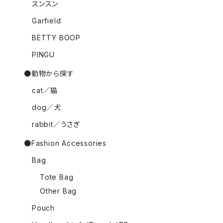
スンスン
Garfield
BETTY BOOP
PINGU
●動物から探す
cat／猫
dog／犬
rabbit／うさぎ
●Fashion Accessories
Bag
Tote Bag
Other Bag
Pouch