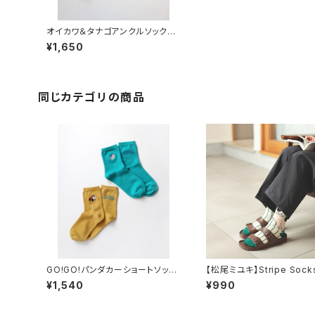
オイカワ＆タナゴアンクルソック
ス 2P
¥1,650
同じカテゴリの商品
GO!GO!パンダカーショートソック
【松尾ミユキ】Stripe Sock
ス 2P
ライプソックス
¥1,540
¥990