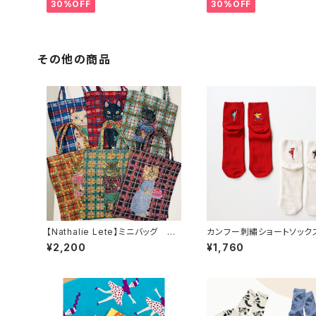
30%OFF
30%OFF
その他の商品
【Nathalie Lete】ミニバッグ チ
カンフー刺繡ショートソック
ェック
¥2,200
¥1,760