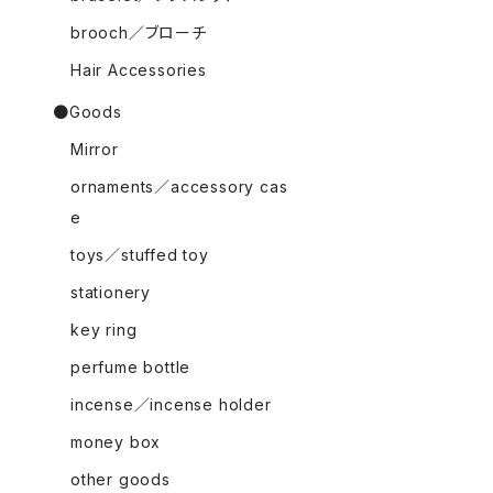
brooch／ブローチ
Hair Accessories
●Goods
Mirror
ornaments／accessory cas
e
toys／stuffed toy
stationery
key ring
perfume bottle
incense／incense holder
money box
other goods