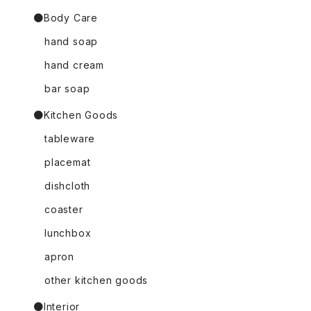
●Body Care
hand soap
hand cream
bar soap
●Kitchen Goods
tableware
placemat
dishcloth
coaster
lunchbox
apron
other kitchen goods
●Interior