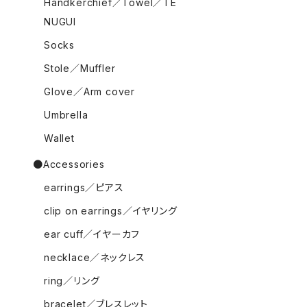
Handkerchief／Towel／TE
NUGUI
Socks
Stole／Muffler
Glove／Arm cover
Umbrella
Wallet
●Accessories
earrings／ピアス
clip on earrings／イヤリング
ear cuff／イヤーカフ
necklace／ネックレス
ring／リング
bracelet／ブレスレット