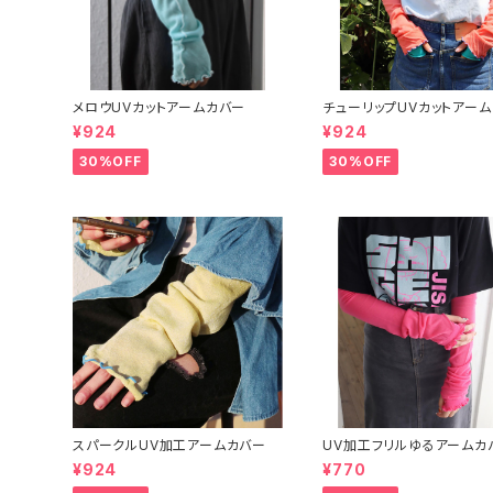
メロウUVカットアームカバー
チューリップUVカットアー
¥924
¥924
30%OFF
30%OFF
スパークルUV加工アームカバー
UV加工フリルゆるアームカ
¥924
¥770