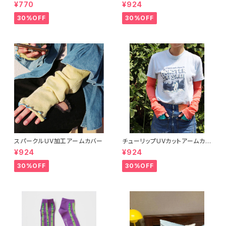
¥770
¥924
30%OFF
30%OFF
スパークルUV加工アームカバー
チューリップUVカットアームカバ
ー
¥924
¥924
30%OFF
30%OFF