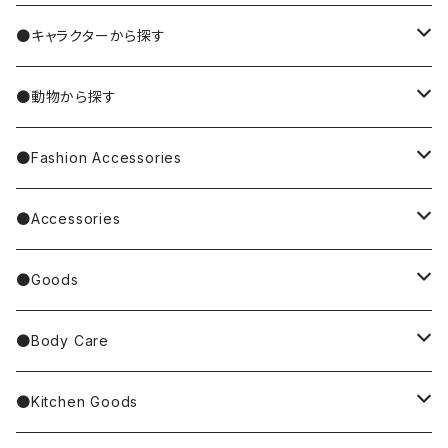
MIYUKI MATSUO/松尾ミユキ
●キャラクターから探す
Nathalie Lete
Krtek／もぐらのクルテク
●動物から探す
Miyagi Chika/みやぎちか
PUPPET SUNSUN／パペットスンスン
cat／猫
●Fashion Accessories
BAREFOOT
Garfield
dog／犬
Bag
●Accessories
Tote Bag
Richard Scarry/リチャード・スキャリー
BETTY BOOP
rabbit／うさぎ
Pouch
earrings／ピアス
●Goods
Other Bag
Palnart Poc
PINGU
Handkerchief／Towel／TENUGUI
clip on earrings／イヤリング
Mirror
●Body Care
4F Palnart Poc（cat）
Hannah Turner
ノンタン
Socks
ear cuff／イヤーカフ
ornaments／accessory case
hand soap
●Kitchen Goods