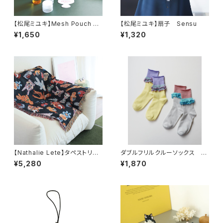
【松尾ミユキ】Mesh Pouch メ
【松尾ミユキ】扇子 Sensu
ッシュポーチ
¥1,650
¥1,320
【Nathalie Lete】タペストリー
ダブルフリルクルーソックス 2
ラグ
P
¥5,280
¥1,870