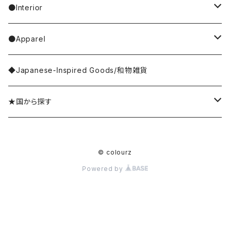
Casselini/HEY! Mrs ROSE
Stole／Muffler
necklace／ネックレス
toys／stuffed toy
hand cream
tableware
●Interior
Goma
Glove／Arm cover
ring／リング
stationery
bar soap
placemat
room shoes
●Apparel
yao
Umbrella
bracelet／ブレスレット
key ring
dishcloth
rug／tapestry
tops
◆Japanese-Inspired Goods/和物雑貨
Olya
Wallet
brooch／ブローチ
perfume bottle
coaster
lumpshade
outer
★国から探す
rice
Hair Accessories
incense／incense holder
lunchbox
mirror
Japan／日本
© colourz
kousaido/香彩堂
money box
apron
photo frame
Sri Lanka／スリランカ
Powered by
BAGGU
other goods
other kitchen goods
flower vase
India／インド
Koike Fumi/小池ふみ
clock
Thailand／タイ