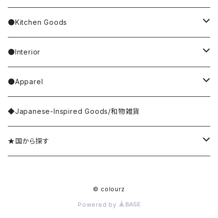
4F Palnart Poc（cat）
Hannah Turner
ノンタン
Socks
ear cuff／イヤーカフ
ornaments／accessory case
hand soap
●Kitchen Goods
Casselini/HEY! Mrs ROSE
SNOOPY／スヌーピー
Stole／Muffler
necklace／ネックレス
toys／stuffed toy
hand cream
tableware
●Interior
Goma
Glove／Arm cover
ring／リング
stationery
bar soap
placemat
room shoes
●Apparel
yao
Umbrella
bracelet／ブレスレット
key ring
dishcloth
rug／tapestry
tops
◆Japanese-Inspired Goods/和物雑貨
Olya
Wallet
brooch／ブローチ
perfume bottle
coaster
lumpshade
outer
★国から探す
rice
Hair Accessories
incense／incense holder
lunchbox
mirror
Japan／日本
© colourz
kousaido/香彩堂
money box
apron
photo frame
Sri Lanka／スリランカ
Powered by