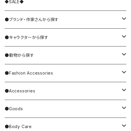
◆SALE◆
●ブランド・作家さんから探す
MIYUKI MATSUO/松尾ミユキ
●キャラクターから探す
Nathalie Lete
Krtek／もぐらのクルテク
●動物から探す
Miyagi Chika/みやぎちか
PUPPET SUNSUN／パペットスンスン
cat／猫
●Fashion Accessories
BAREFOOT
Garfield
dog／犬
Bag
●Accessories
Tote Bag
Richard Scarry/リチャード・スキャリー
BETTY BOOP
rabbit／うさぎ
Pouch
earrings／ピアス
●Goods
Other Bag
Palnart Poc
PINGU
Handkerchief／Towel／TENUGUI
clip on earrings／イヤリング
Mirror
●Body Care