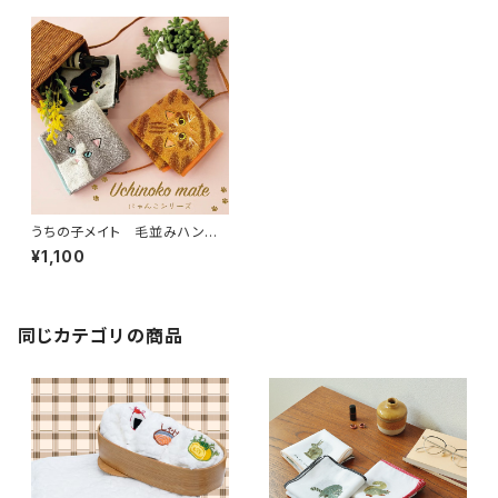
うちの子メイト 毛並みハンカ
チ
¥1,100
同じカテゴリの商品