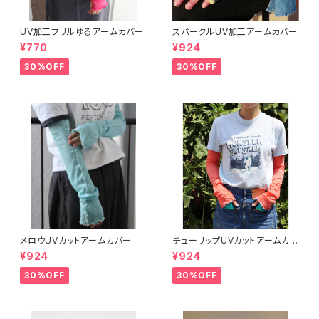
UV加工フリルゆるアームカバー
スパークルUV加工アームカバー
¥770
¥924
30%OFF
30%OFF
メロウUVカットアームカバー
チューリップUVカットアームカバ
ー
¥924
¥924
30%OFF
30%OFF