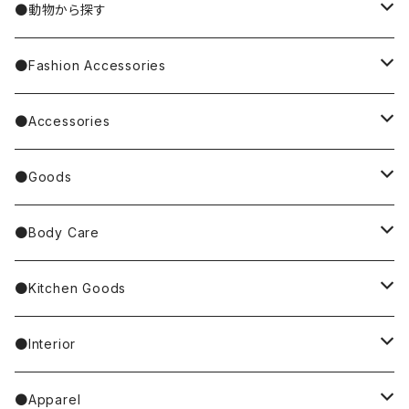
Nathalie Lete
Krtek／もぐらのクルテク
●動物から探す
Miyagi Chika/みやぎちか
PUPPET SUNSUN／パペットスンスン
cat／猫
●Fashion Accessories
BAREFOOT
Garfield
dog／犬
Bag
●Accessories
Tote Bag
Richard Scarry/リチャード・スキャリー
BETTY BOOP
rabbit／うさぎ
Pouch
earrings／ピアス
●Goods
Other Bag
Palnart Poc
PINGU
Handkerchief／Towel／TENUGUI
clip on earrings／イヤリング
Mirror
●Body Care
4F Palnart Poc（cat）
Hannah Turner
Socks
ear cuff／イヤーカフ
ornaments／accessory case
hand soap
●Kitchen Goods
Casselini/HEY! Mrs ROSE
Stole／Muffler
necklace／ネックレス
toys／stuffed toy
hand cream
tableware
●Interior
Goma
Glove／Arm cover
ring／リング
stationery
bar soap
placemat
room shoes
●Apparel