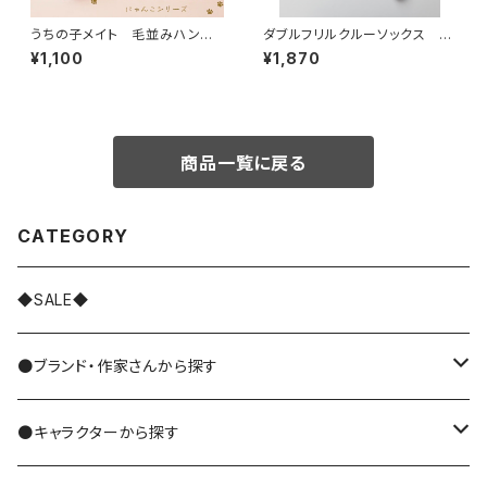
うちの子メイト 毛並みハンカ
ダブルフリルクルーソックス 2
チ
P
¥1,100
¥1,870
商品一覧に戻る
CATEGORY
◆SALE◆
●ブランド・作家さんから探す
MIYUKI MATSUO/松尾ミユキ
●キャラクターから探す