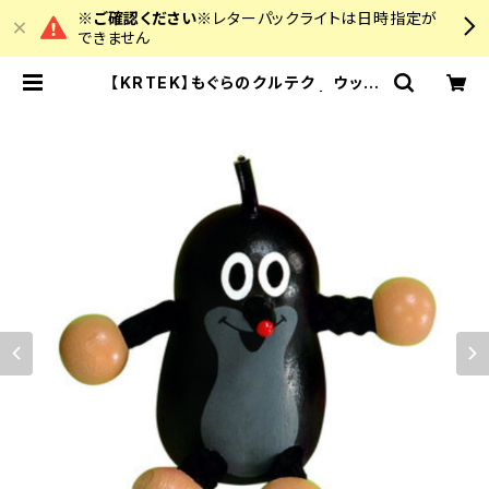
※ご確認ください※
レターパックライトは日時指定が
できません
【KRTEK】もぐらのクルテク ウッド
ボディマグネット クルテク | colou
rz