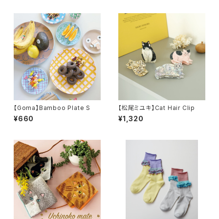
【Goma】Bamboo Plate S
【松尾ミユキ】Cat Hair Clip
¥660
¥1,320