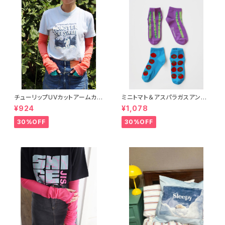
チューリップUVカットアームカバ
ミニトマト＆アスパラガスアンク
ー
ルソックス 2P
¥924
¥1,078
30%OFF
30%OFF