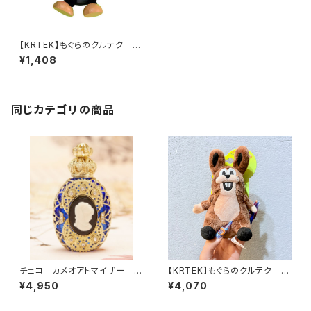
【KRTEK】もぐらのクルテク ウ
ッドボディマグネット クルテク
¥1,408
同じカテゴリの商品
チェコ カメオアトマイザー 香
【KRTEK】もぐらのクルテク マ
水瓶
イクロぬいぐるみ うさぎ
¥4,950
¥4,070