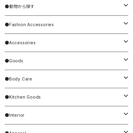
Nathalie Lete
Krtek／もぐらのクルテク
●動物から探す
Miyagi Chika/みやぎちか
PUPPET SUNSUN／パペットスンスン
cat／猫
●Fashion Accessories
BAREFOOT
Garfield
dog／犬
Bag
●Accessories
Tote Bag
Richard Scarry/リチャード・スキャリー
BETTY BOOP
rabbit／うさぎ
Pouch
earrings／ピアス
●Goods
Other Bag
Palnart Poc
PINGU
Handkerchief／Towel／TENUGUI
clip on earrings／イヤリング
Mirror
●Body Care
4F Palnart Poc（cat）
Hannah Turner
Socks
ear cuff／イヤーカフ
ornaments／accessory case
hand soap
●Kitchen Goods
Casselini/HEY! Mrs ROSE
Stole／Muffler
necklace／ネックレス
toys／stuffed toy
hand cream
tableware
●Interior
Goma
Glove／Arm cover
ring／リング
stationery
bar soap
placemat
room shoes