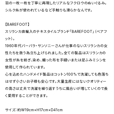
羽の一枚一枚を丁寧に再現したリアルなフクロウのぬいぐるみ。
シルク糸が使われているなど手触りも滑らかなんです。
【BAREFOOT】
スリランカ直輸入のテキスタイルブランド「BAREFOOT」（ベアフ
ット）。
1960年代バーバラ・サンソニーさんが仕事のないスリランカの女
性たちを救う為立ち上げられました。全ての製品はスリランカの
女性が糸を紡ぎ、染め、織った布を手縫いまたは足ふみミシンを
使用して作られています。
心を込めたハンドメイド製品はコットン100%で洗濯しても色落ち
はせず小さいお子様も安心です。大量生産にはないクオリティー
の高さは丈夫で洗濯を繰り返すうちに風合いが増していくので長
く愛用することができます。
サイズ：約W19cm×H17cm×D41cm