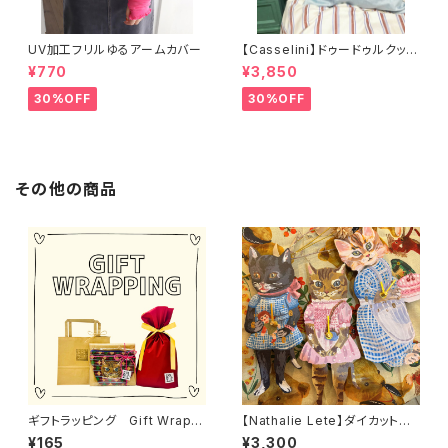
UV加工フリルゆるアームカバー
【Casselini】ドゥードゥルクッシ
ョンカバー
¥770
¥3,850
30%OFF
30%OFF
その他の商品
ギフトラッピング Gift Wrappi
【Nathalie Lete】ダイカットク
ng
ロック
¥165
¥3,300