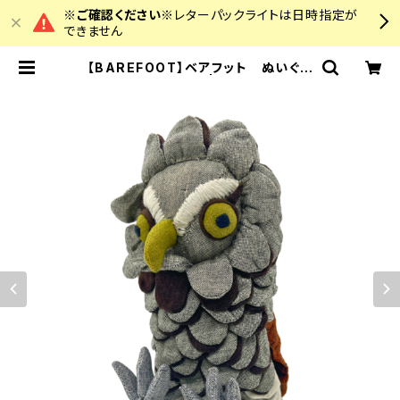
※ご確認ください※
レターパックライトは日時指定が
できません
【BAREFOOT】ベアフット ぬいぐる
み フクロウ | colourz