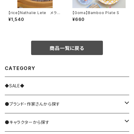
【rice】Nathalie Lete メラミ
【Goma】Bamboo Plate S
ンカップS
¥1,540
¥660
商品一覧に戻る
CATEGORY
◆SALE◆
●ブランド・作家さんから探す
MIYUKI MATSUO/松尾ミユキ
●キャラクターから探す