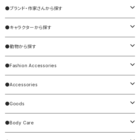
●ブランド・作家さんから探す
MIYUKI MATSUO/松尾ミユキ
●キャラクターから探す
Nathalie Lete
Krtek／もぐらのクルテク
●動物から探す
Miyagi Chika/みやぎちか
PUPPET SUNSUN／パペットスンスン
cat／猫
●Fashion Accessories
BAREFOOT
Garfield
dog／犬
Bag
●Accessories
Tote Bag
Richard Scarry/リチャード・スキャリー
BETTY BOOP
rabbit／うさぎ
Pouch
earrings／ピアス
●Goods
Other Bag
Palnart Poc
PINGU
Handkerchief／Towel／TENUGUI
clip on earrings／イヤリング
Mirror
●Body Care