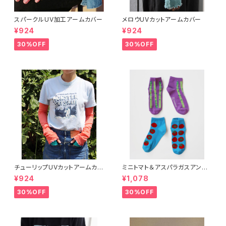
スパークルUV加工アームカバー
メロウUVカットアームカバー
¥924
¥924
30%OFF
30%OFF
チューリップUVカットアームカバ
ミニトマト＆アスパラガスアンク
ー
ルソックス 2P
¥924
¥1,078
30%OFF
30%OFF