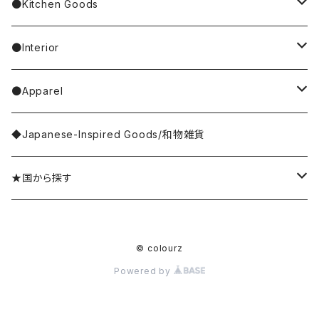
4F Palnart Poc（cat）
Hannah Turner
Socks
ear cuff／イヤーカフ
ornaments／accessory case
hand soap
●Kitchen Goods
Casselini/HEY! Mrs ROSE
Stole／Muffler
necklace／ネックレス
toys／stuffed toy
hand cream
tableware
●Interior
Goma
Glove／Arm cover
ring／リング
stationery
bar soap
placemat
room shoes
●Apparel
yao
Umbrella
bracelet／ブレスレット
key ring
dishcloth
rug／tapestry
tops
◆Japanese-Inspired Goods/和物雑貨
Olya
Wallet
brooch／ブローチ
perfume bottle
coaster
lumpshade
outer
★国から探す
rice
Hair Accessories
incense／incense holder
lunchbox
mirror
Japan／日本
© colourz
kousaido/香彩堂
money box
apron
photo frame
Sri Lanka／スリランカ
Powered by
BAGGU
other goods
other kitchen goods
flower vase
India／インド