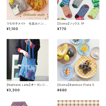
うちの子メイト 毛並みハンカ
【Goma】ソックス 1P
チ
¥1,100
¥770
【Nathalie Lete】オーガンジー
【Goma】Bamboo Plate S
バッグ
¥3,300
¥660