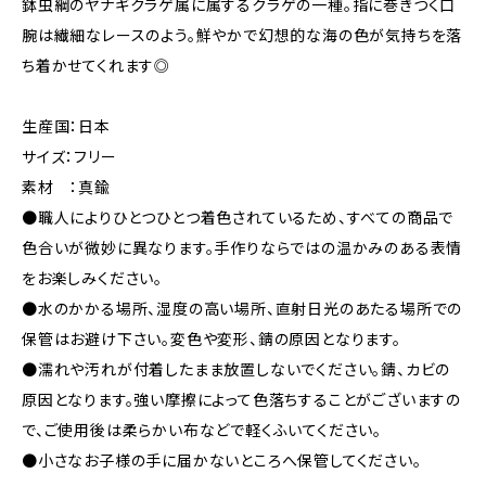
鉢虫綱のヤナギクラゲ属に属するクラゲの一種。指に巻きつく口
腕は繊細なレースのよう。鮮やかで幻想的な海の色が気持ちを落
ち着かせてくれます◎
生産国：日本
サイズ：フリー
素材 ：真鍮
●職人によりひとつひとつ着色されているため、すべての商品で
色合いが微妙に異なります。手作りならではの温かみのある表情
をお楽しみください。
●水のかかる場所、湿度の高い場所、直射日光のあたる場所での
保管はお避け下さい。変色や変形、錆の原因となります。
●濡れや汚れが付着したまま放置しないでください。錆、カビの
原因となります。強い摩擦によって色落ちすることがございますの
で、ご使用後は柔らかい布などで軽くふいてください。
●小さなお子様の手に届かないところへ保管してください。