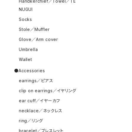
Handkerchief／Towel／TE
NUGUI
Socks
Stole／Muffler
Glove／Arm cover
Umbrella
Wallet
●Accessories
earrings／ピアス
clip on earrings／イヤリング
ear cuff／イヤーカフ
necklace／ネックレス
ring／リング
bracelet／ブレスレット