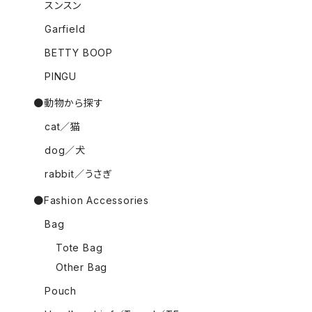
スンスン
Garfield
BETTY BOOP
PINGU
●動物から探す
cat／猫
dog／犬
rabbit／うさぎ
●Fashion Accessories
Bag
Tote Bag
Other Bag
Pouch