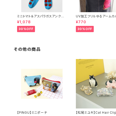
ミニトマト＆アスパラガスアンクル
UV加工フリルゆるアームカ
ソックス 2P
¥1,078
¥770
30%OFF
30%OFF
その他の商品
【PINGU】ミニポーチ
【松尾ミユキ】Cat Hair Cli