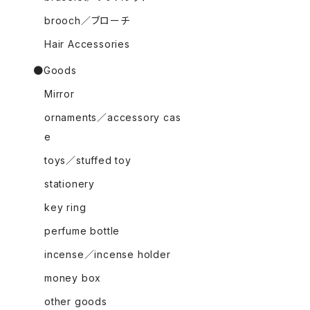
brooch／ブローチ
Hair Accessories
●Goods
Mirror
ornaments／accessory cas
e
toys／stuffed toy
stationery
key ring
perfume bottle
incense／incense holder
money box
other goods