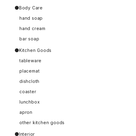
●Body Care
hand soap
hand cream
bar soap
●Kitchen Goods
tableware
placemat
dishcloth
coaster
lunchbox
apron
other kitchen goods
●Interior