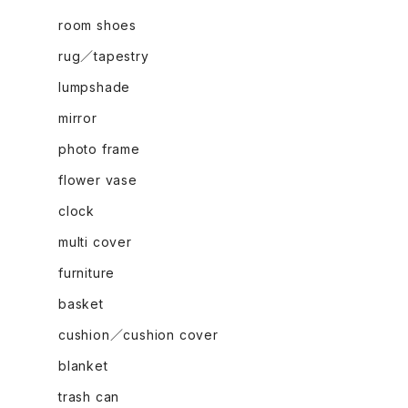
room shoes
rug／tapestry
lumpshade
mirror
photo frame
flower vase
clock
multi cover
furniture
basket
cushion／cushion cover
blanket
trash can