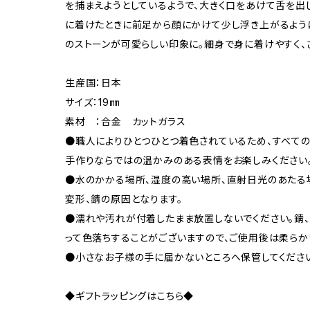
を捕まえようとしているようで、大きく口をあけて舌を出
に着けたときに前足から顔にかけて少し浮き上がるよう
のストーンが可愛らしい印象に。細身で身に着けやすく、
生産国：日本
サイズ：19㎜
素材 ：合金 カットガラス
●職人によりひとつひとつ着色されているため、すべて
手作りならではの温かみのある表情をお楽しみください
●水のかかる場所、湿度の高い場所、直射日光のあたる
変形、錆の原因となります。
●濡れや汚れが付着したまま放置しないでください。錆、
って色落ちすることがございますので、ご使用後は柔らか
●小さなお子様の手に届かないところへ保管してくださ
◆ギフトラッピングはこちら◆