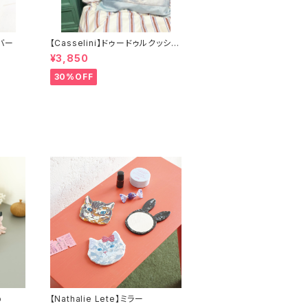
バー
【Casselini】ドゥードゥルクッショ
ンカバー
¥3,850
30%OFF
p
【Nathalie Lete】ミラー