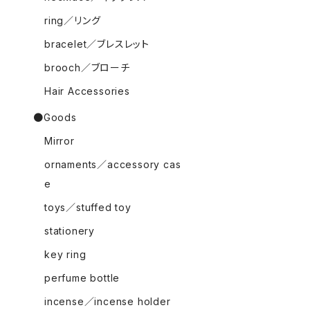
ring／リング
bracelet／ブレスレット
brooch／ブローチ
Hair Accessories
●Goods
Mirror
ornaments／accessory cas
e
toys／stuffed toy
stationery
key ring
perfume bottle
incense／incense holder