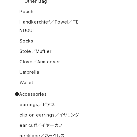
Other Bag
Pouch
Handkerchief／Towel／TE
NUGUI
Socks
Stole／Muffler
Glove／Arm cover
Umbrella
Wallet
●Accessories
earrings／ピアス
clip on earrings／イヤリング
ear cuff／イヤーカフ
necklace／ネックレス