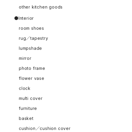
other kitchen goods
●Interior
room shoes
rug／tapestry
lumpshade
mirror
photo frame
flower vase
clock
multi cover
furniture
basket
cushion／cushion cover