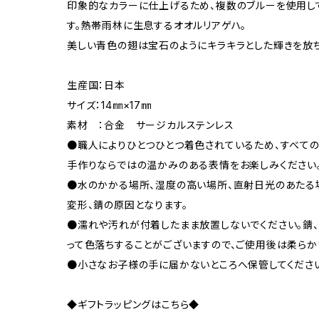
印象的なカラーに仕上げるため、複数のブルーを使用し
す。熱帯雨林に生息するオオルリアゲハ。
美しい青色の翅は宝石のようにキラキラとした輝きを放
生産国：日本
サイズ：14㎜×17㎜
素材 ：合金 サージカルステンレス
●職人によりひとつひとつ着色されているため、すべて
手作りならではの温かみのある表情をお楽しみください
●水のかかる場所、湿度の高い場所、直射日光のあたる
変形、錆の原因となります。
●濡れや汚れが付着したまま放置しないでください。錆、
って色落ちすることがございますので、ご使用後は柔らか
●小さなお子様の手に届かないところへ保管してくださ
◆ギフトラッピングはこちら◆