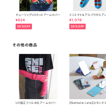
チューリップUVカットアームカバー
ミニトマト＆アスパラガスア
ソックス 2P
¥924
¥1,078
30%OFF
30%OFF
その他の商品
UV加工フリルゆるアームカバー
【Nathalie Lete】スタン