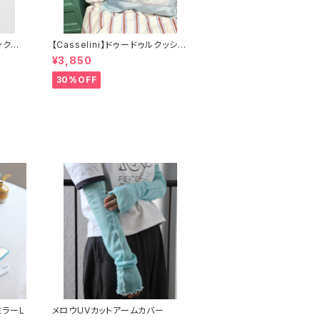
ンクル
【Casselini】ドゥードゥルクッショ
ンカバー
¥3,850
30%OFF
ドミラーL
メロウUVカットアームカバー