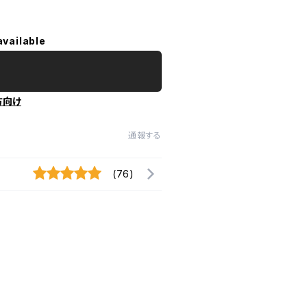
available
方向け
通報する
(76)