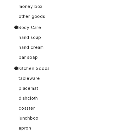
money box
other goods
●Body Care
hand soap
hand cream
bar soap
●Kitchen Goods
tableware
placemat
dishcloth
coaster
lunchbox
apron