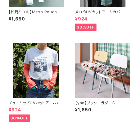
【松尾ミユキ】Mesh Pouch メ
メロウUVカットアームカバー
ッシュポーチ
¥1,650
¥924
30%OFF
チューリップUVカットアームカバ
【yao】ブッシーラグ S
ー
¥924
¥1,650
30%OFF