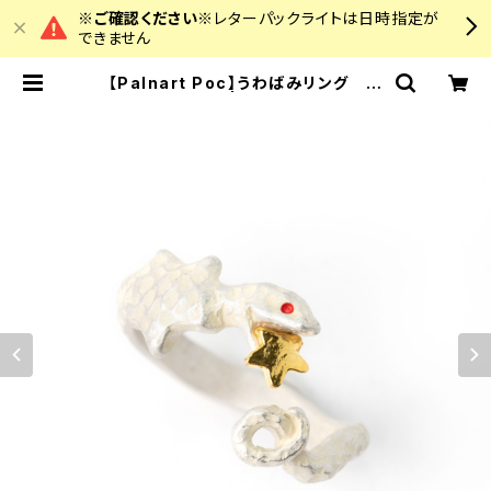
※ご確認ください※
レターパックライトは日時指定が
できません
【Palnart Poc】うわばみリング ホ
ワイト | colourz