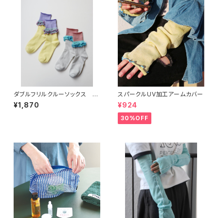
ダブルフリルクルーソックス 2
スパークルUV加工アームカバー
P
¥1,870
¥924
30%OFF