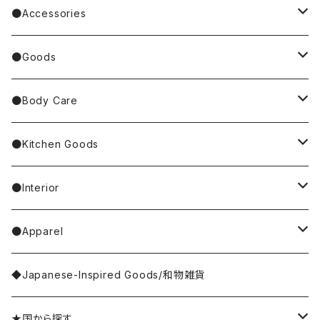
BAREFOOT
Garfield
dog／犬
Bag
●Accessories
Tote Bag
Richard Scarry/リチャード・スキャリー
BETTY BOOP
rabbit／うさぎ
Pouch
earrings／ピアス
●Goods
Other Bag
Palnart Poc
PINGU
Handkerchief／Towel／TENUGUI
clip on earrings／イヤリング
Mirror
●Body Care
4F Palnart Poc（cat）
Hannah Turner
Socks
ear cuff／イヤーカフ
ornaments／accessory case
hand soap
●Kitchen Goods
Casselini/HEY! Mrs ROSE
Stole／Muffler
necklace／ネックレス
toys／stuffed toy
hand cream
tableware
●Interior
Goma
Glove／Arm cover
ring／リング
stationery
bar soap
placemat
room shoes
●Apparel
yao
Umbrella
bracelet／ブレスレット
key ring
dishcloth
rug／tapestry
tops
◆Japanese-Inspired Goods/和物雑貨
Olya
Wallet
brooch／ブローチ
perfume bottle
coaster
lumpshade
outer
★国から探す