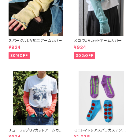
スパークルUV加工アームカバー
メロウUVカットアームカバー
¥924
¥924
30%OFF
30%OFF
チューリップUVカットアームカバ
ミニトマト＆アスパラガスアンク
ー
ルソックス 2P
¥924
¥1,078