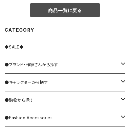
商品一覧に戻る
CATEGORY
◆SALE◆
●ブランド・作家さんから探す
MIYUKI MATSUO/松尾ミユキ
●キャラクターから探す
Nathalie Lete
Krtek／もぐらのクルテク
●動物から探す
Miyagi Chika/みやぎちか
PUPPET SUNSUN／パペットスンスン
cat／猫
●Fashion Accessories