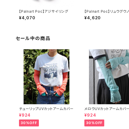
【Palnart Poc】アジサイリング
【Palnart Poc】リュウグ
リング
¥4,070
¥4,620
セール中の商品
チューリップUVカットアームカバー
メロウUVカットアームカバ
¥924
¥924
30%OFF
30%OFF