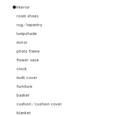
●Interior
room shoes
rug／tapestry
lumpshade
mirror
photo frame
flower vase
clock
multi cover
furniture
basket
cushion／cushion cover
blanket