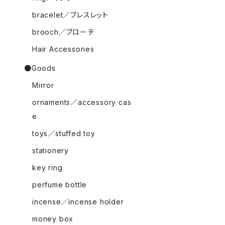
bracelet／ブレスレット
brooch／ブローチ
Hair Accessories
●Goods
Mirror
ornaments／accessory cas
e
toys／stuffed toy
stationery
key ring
perfume bottle
incense／incense holder
money box