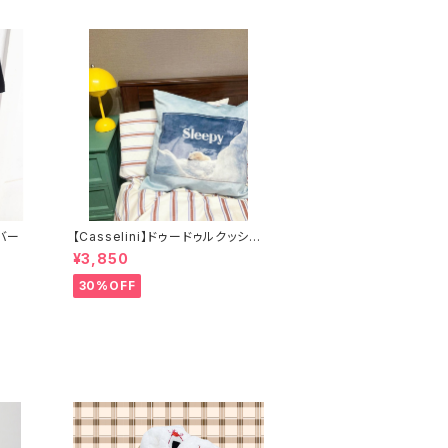
バー
【Casselini】ドゥードゥルクッショ
ンカバー
¥3,850
30%OFF