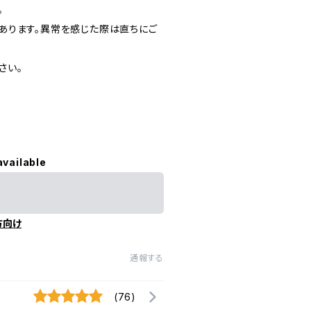
。
あります。異常を感じた際は直ちにご
さい。
available
方向け
通報する
(76)