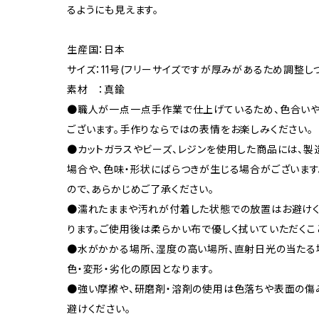
るようにも見えます。
生産国：日本
サイズ：11号(フリーサイズですが厚みがあるため調整し
素材 ：真鍮
●職人が一点一点手作業で仕上げているため、色合いや
ございます。手作りならではの表情をお楽しみください。
●カットガラスやビーズ、レジンを使用した商品には、製
場合や、色味・形状にばらつきが生じる場合がございます
ので、あらかじめご了承ください。
●濡れたままや汚れが付着した状態での放置はお避けく
ります。ご使用後は柔らかい布で優しく拭いていただくこ
●水がかかる場所、湿度の高い場所、直射日光の当たる
色・変形・劣化の原因となります。
●強い摩擦や、研磨剤・溶剤の使用は色落ちや表面の傷
避けください。