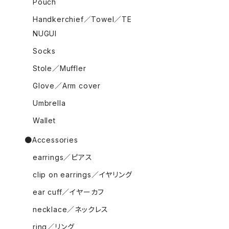
Pouch
Handkerchief／Towel／TE
NUGUI
Socks
Stole／Muffler
Glove／Arm cover
Umbrella
Wallet
●Accessories
earrings／ピアス
clip on earrings／イヤリング
ear cuff／イヤーカフ
necklace／ネックレス
ring／リング