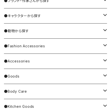
●ブランド・作家さんから探す
MIYUKI MATSUO/松尾ミユキ
●キャラクターから探す
Nathalie Lete
Krtek／もぐらのクルテク
●動物から探す
Miyagi Chika/みやぎちか
PUPPET SUNSUN／パペットスンスン
cat／猫
●Fashion Accessories
BAREFOOT
Garfield
dog／犬
Bag
●Accessories
Tote Bag
Richard Scarry/リチャード・スキャリー
BETTY BOOP
rabbit／うさぎ
Pouch
earrings／ピアス
●Goods
Other Bag
Palnart Poc
PINGU
Handkerchief／Towel／TENUGUI
clip on earrings／イヤリング
Mirror
●Body Care
4F Palnart Poc（cat）
Hannah Turner
ノンタン
Socks
ear cuff／イヤーカフ
ornaments／accessory case
hand soap
●Kitchen Goods