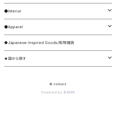
Casselini/HEY! Mrs ROSE
SNOOPY／スヌーピー
Stole／Muffler
necklace／ネックレス
toys／stuffed toy
hand cream
tableware
●Interior
Goma
Glove／Arm cover
ring／リング
stationery
bar soap
placemat
room shoes
●Apparel
yao
Umbrella
bracelet／ブレスレット
key ring
dishcloth
rug／tapestry
tops
◆Japanese-Inspired Goods/和物雑貨
Olya
Wallet
brooch／ブローチ
perfume bottle
coaster
lumpshade
outer
★国から探す
rice
Hair Accessories
incense／incense holder
lunchbox
mirror
Japan／日本
© colourz
kousaido/香彩堂
money box
apron
photo frame
Sri Lanka／スリランカ
Powered by
BAGGU
other goods
other kitchen goods
flower vase
India／インド