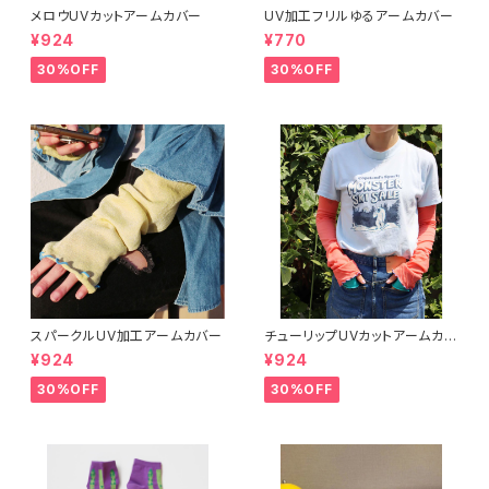
メロウUVカットアームカバー
UV加工フリルゆるアームカバー
¥924
¥770
30%OFF
30%OFF
スパークルUV加工アームカバー
チューリップUVカットアームカバ
ー
¥924
¥924
30%OFF
30%OFF