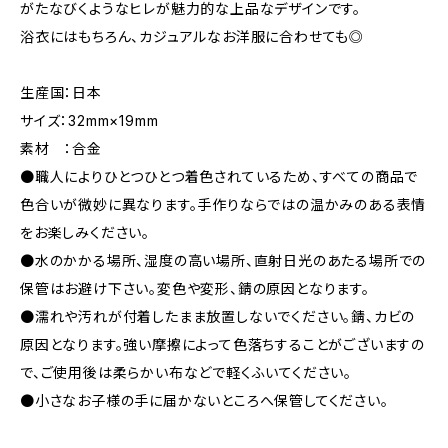
がたなびくようなヒレが魅力的な上品なデザインです。
浴衣にはもちろん、カジュアルなお洋服に合わせても◎
生産国：日本
サイズ：32mm×19mm
素材 ：合金
●職人によりひとつひとつ着色されているため、すべての商品で
色合いが微妙に異なります。手作りならではの温かみのある表情
をお楽しみください。
●水のかかる場所、湿度の高い場所、直射日光のあたる場所での
保管はお避け下さい。変色や変形、錆の原因となります。
●濡れや汚れが付着したまま放置しないでください。錆、カビの
原因となります。強い摩擦によって色落ちすることがございますの
で、ご使用後は柔らかい布などで軽くふいてください。
●小さなお子様の手に届かないところへ保管してください。