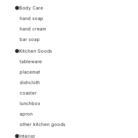
●Body Care
hand soap
hand cream
bar soap
●Kitchen Goods
tableware
placemat
dishcloth
coaster
lunchbox
apron
other kitchen goods
●Interior