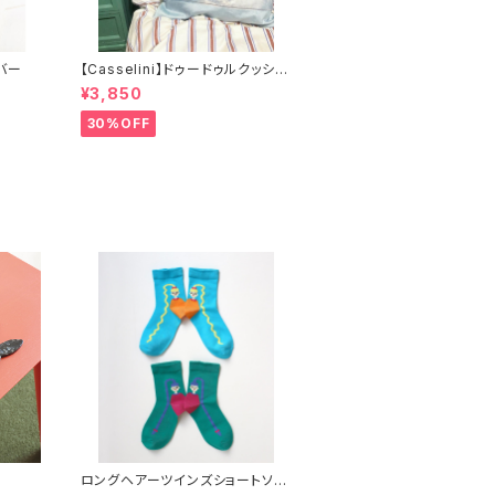
バー
【Casselini】ドゥードゥルクッショ
ンカバー
¥3,850
30%OFF
ロングヘアーツインズショートソッ