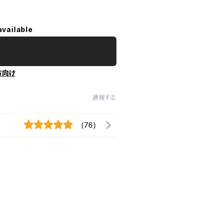
available
方向け
通報する
(76)