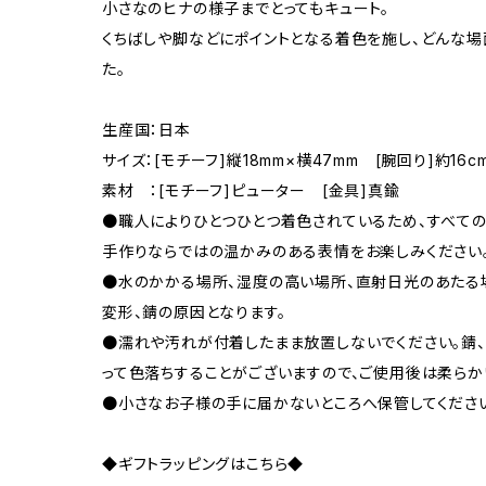
小さなのヒナの様子までとってもキュート。
くちばしや脚などにポイントとなる着色を施し、どんな
た。
生産国：日本
サイズ：[モチーフ]縦18mm×横47mm [腕回り]約16c
素材 ：[モチーフ]ピューター [金具]真鍮
●職人によりひとつひとつ着色されているため、すべて
手作りならではの温かみのある表情をお楽しみください
●水のかかる場所、湿度の高い場所、直射日光のあたる
変形、錆の原因となります。
●濡れや汚れが付着したまま放置しないでください。錆、
って色落ちすることがございますので、ご使用後は柔らか
●小さなお子様の手に届かないところへ保管してくださ
◆ギフトラッピングはこちら◆