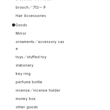
brooch／ブローチ
Hair Accessories
●Goods
Mirror
ornaments／accessory cas
e
toys／stuffed toy
stationery
key ring
perfume bottle
incense／incense holder
money box
other goods