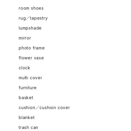
room shoes
rug／tapestry
lumpshade
mirror
photo frame
flower vase
clock
multi cover
furniture
basket
cushion／cushion cover
blanket
trash can