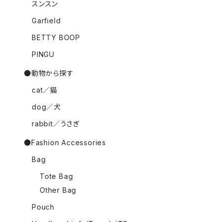
スンスン
Garfield
BETTY BOOP
PINGU
●動物から探す
cat／猫
dog／犬
rabbit／うさぎ
●Fashion Accessories
Bag
Tote Bag
Other Bag
Pouch