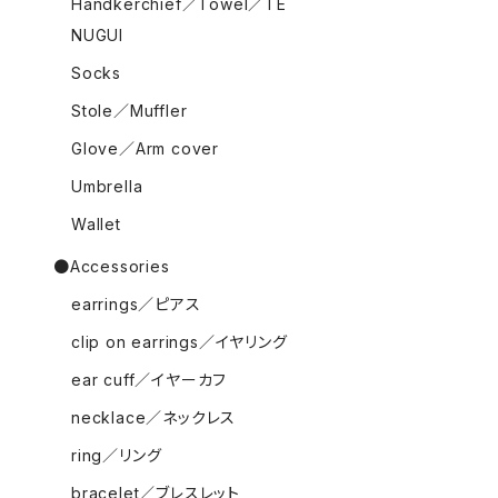
Handkerchief／Towel／TE
NUGUI
Socks
Stole／Muffler
Glove／Arm cover
Umbrella
Wallet
●Accessories
earrings／ピアス
clip on earrings／イヤリング
ear cuff／イヤーカフ
necklace／ネックレス
ring／リング
bracelet／ブレスレット