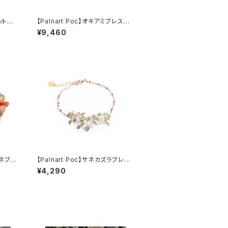
レット B
【Palnart Poc】オキアミブレスレ
ット
¥9,460
ガネブレ
【Palnart Poc】サネカズラブレス
レット
¥4,290