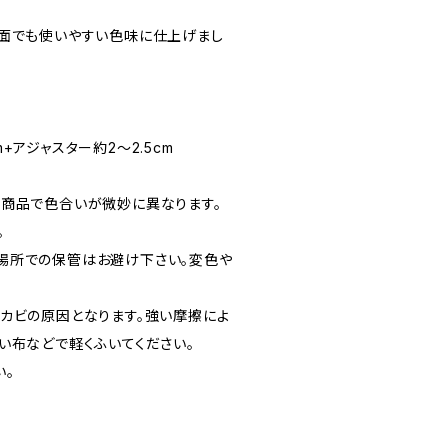
場面でも使いやすい色味に仕上げまし
m+アジャスター約2～2.5cm
の商品で色合いが微妙に異なります。
。
場所での保管はお避け下さい。変色や
カビの原因となります。強い摩擦によ
い布などで軽くふいてください。
い。