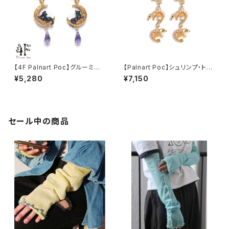
【4F Palnart Poc】グルーミン
【Palnart Poc】シュリンプ・トリ
グムーンピアス
オピアス
¥5,280
¥7,150
セール中の商品