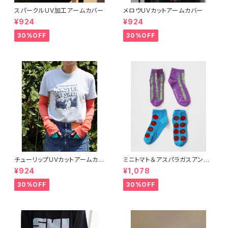
スパークルUV加工アームカバー
メロウUVカットアームカバー
¥924
¥924
30%OFF
30%OFF
チューリップUVカットアームカバ
ミニトマト＆アスパラガスアンク
ー
ルソックス 2P
¥924
¥1,078
30%OFF
30%OFF