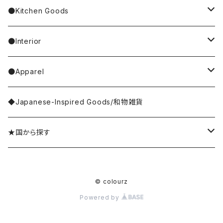
4F Palnart Poc（cat）
Hannah Turner
Socks
ear cuff／イヤーカフ
ornaments／accessory case
hand soap
●Kitchen Goods
Casselini/HEY! Mrs ROSE
Stole／Muffler
necklace／ネックレス
toys／stuffed toy
hand cream
tableware
●Interior
Goma
Glove／Arm cover
ring／リング
stationery
bar soap
placemat
room shoes
●Apparel
yao
Umbrella
bracelet／ブレスレット
key ring
dishcloth
rug／tapestry
tops
◆Japanese-Inspired Goods/和物雑貨
Olya
Wallet
brooch／ブローチ
perfume bottle
coaster
lumpshade
outer
★国から探す
rice
Hair Accessories
incense／incense holder
lunchbox
mirror
Japan／日本
© colourz
kousaido/香彩堂
money box
apron
photo frame
Sri Lanka／スリランカ
Powered by
BAGGU
other goods
other kitchen goods
flower vase
India／インド