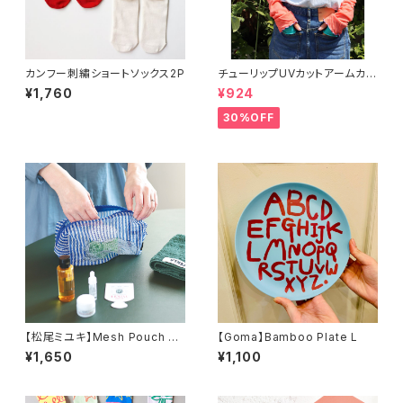
カンフー刺繡ショートソックス2P
チューリップUVカットアームカバ
ー
¥1,760
¥924
30%OFF
【松尾ミユキ】Mesh Pouch メ
【Goma】Bamboo Plate L
ッシュポーチ
¥1,650
¥1,100