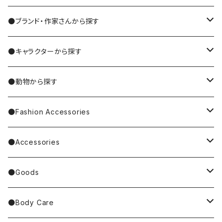
●ブランド・作家さんから探す
MIYUKI MATSUO/松尾ミユキ
●キャラクターから探す
Nathalie Lete
Krtek／もぐらのクルテク
●動物から探す
Miyagi Chika/みやぎちか
PUPPET SUNSUN／パペットスンスン
cat／猫
●Fashion Accessories
BAREFOOT
Garfield
dog／犬
Bag
●Accessories
Tote Bag
Richard Scarry/リチャード・スキャリー
BETTY BOOP
rabbit／うさぎ
Pouch
earrings／ピアス
●Goods
Other Bag
Palnart Poc
PINGU
Handkerchief／Towel／TENUGUI
clip on earrings／イヤリング
Mirror
●Body Care