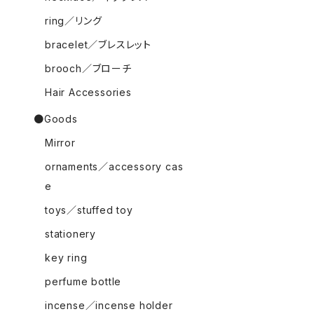
ring／リング
bracelet／ブレスレット
brooch／ブローチ
Hair Accessories
●Goods
Mirror
ornaments／accessory cas
e
toys／stuffed toy
stationery
key ring
perfume bottle
incense／incense holder