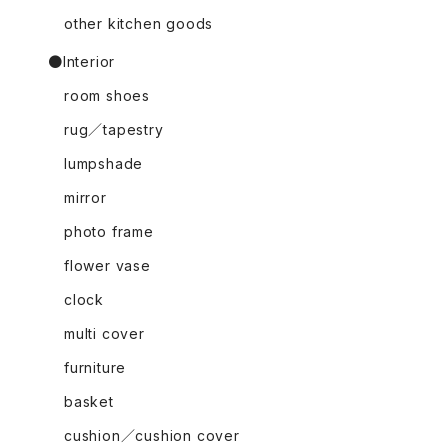
other kitchen goods
●Interior
room shoes
rug／tapestry
lumpshade
mirror
photo frame
flower vase
clock
multi cover
furniture
basket
cushion／cushion cover