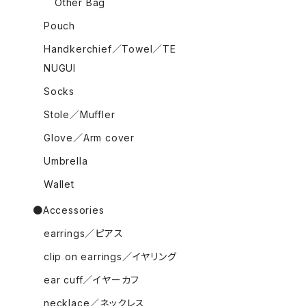
Other Bag
Pouch
Handkerchief／Towel／TE
NUGUI
Socks
Stole／Muffler
Glove／Arm cover
Umbrella
Wallet
●Accessories
earrings／ピアス
clip on earrings／イヤリング
ear cuff／イヤーカフ
necklace／ネックレス