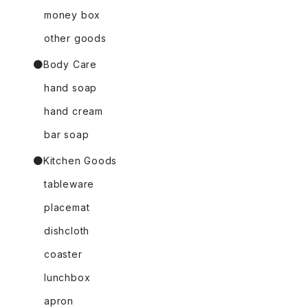
money box
other goods
●Body Care
hand soap
hand cream
bar soap
●Kitchen Goods
tableware
placemat
dishcloth
coaster
lunchbox
apron