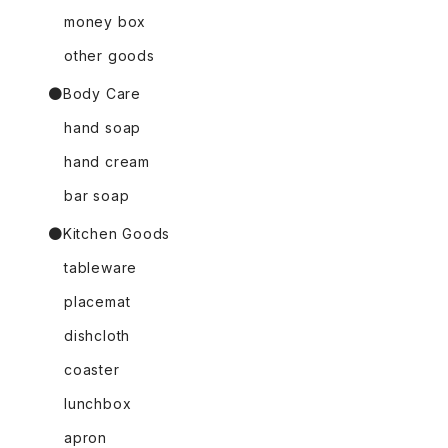
money box
other goods
●Body Care
hand soap
hand cream
bar soap
●Kitchen Goods
tableware
placemat
dishcloth
coaster
lunchbox
apron