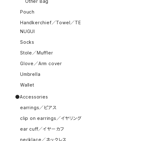
Other Bag
Pouch
Handkerchief／Towel／TE
NUGUI
Socks
Stole／Muffler
Glove／Arm cover
Umbrella
Wallet
●Accessories
earrings／ピアス
clip on earrings／イヤリング
ear cuff／イヤーカフ
necklace／ネックレス