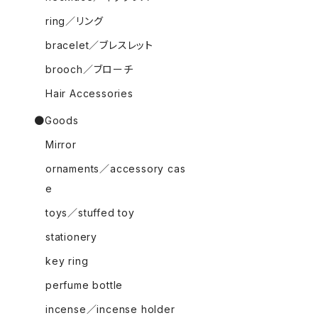
ring／リング
bracelet／ブレスレット
brooch／ブローチ
Hair Accessories
●Goods
Mirror
ornaments／accessory cas
e
toys／stuffed toy
stationery
key ring
perfume bottle
incense／incense holder