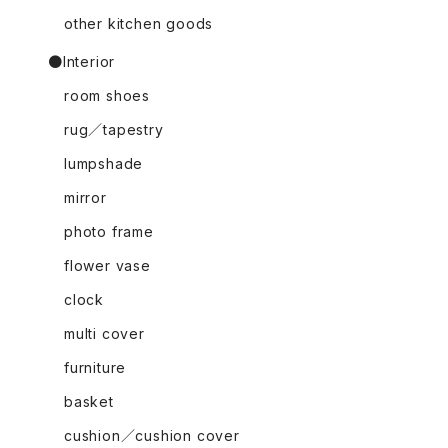
other kitchen goods
●Interior
room shoes
rug／tapestry
lumpshade
mirror
photo frame
flower vase
clock
multi cover
furniture
basket
cushion／cushion cover