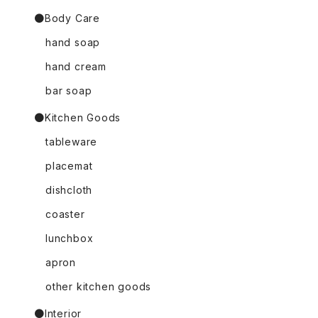
●Body Care
hand soap
hand cream
bar soap
●Kitchen Goods
tableware
placemat
dishcloth
coaster
lunchbox
apron
other kitchen goods
●Interior