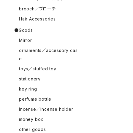
brooch／ブローチ
Hair Accessories
●Goods
Mirror
ornaments／accessory cas
e
toys／stuffed toy
stationery
key ring
perfume bottle
incense／incense holder
money box
other goods