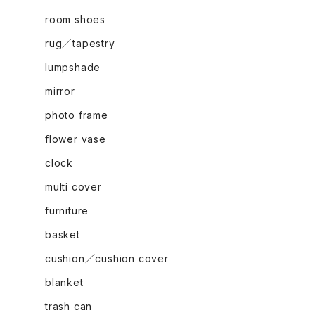
room shoes
rug／tapestry
lumpshade
mirror
photo frame
flower vase
clock
multi cover
furniture
basket
cushion／cushion cover
blanket
trash can