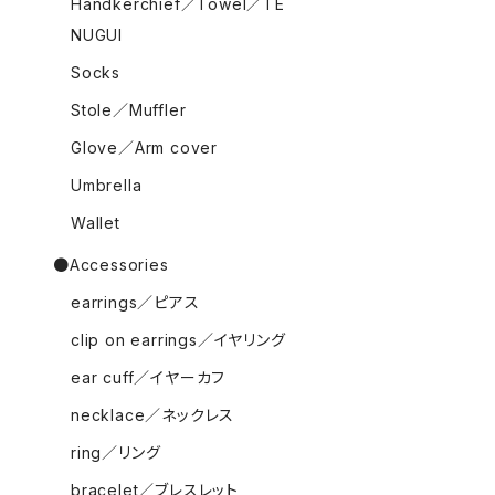
Handkerchief／Towel／TE
NUGUI
Socks
Stole／Muffler
Glove／Arm cover
Umbrella
Wallet
●Accessories
earrings／ピアス
clip on earrings／イヤリング
ear cuff／イヤーカフ
necklace／ネックレス
ring／リング
bracelet／ブレスレット